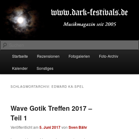
Zum
Zum
Musikmagazin seit 2005
primären
sekundären
Inhalt
Inhalt
springen
springen
DARK-FESTIVALS.DE
Suchen
Hauptmenü
Startseite
Rezensionen
Fotogalerien
Foto-Archiv
Kalender
Sonstiges
SCHLAGWORTARCHIV:
EDWARD KA-SPEL
Wave Gotik Treffen 2017 –
Teil 1
Veröffentlicht am
5. Juni 2017
von
Sven Bähr