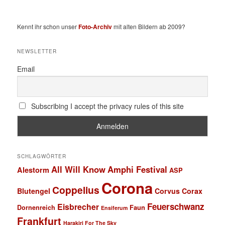
Kennt ihr schon unser
Foto-Archiv
mit alten Bildern ab 2009?
NEWSLETTER
Email
Subscribing I accept the privacy rules of this site
SCHLAGWÖRTER
All Will Know
Amphi Festival
Alestorm
ASP
Corona
Coppelius
Blutengel
Corvus Corax
Feuerschwanz
Eisbrecher
Faun
Dornenreich
Ensiferum
Frankfurt
Harakiri For The Sky