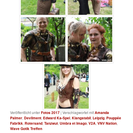
Veröffentlicht unter
Fotos 2017
|
Verschlagwortet mit
Amanda
Palmer
,
Devilment
,
Edward Ka-Spel
,
Klangstabil
,
Leipzig
,
Pouppée
Fabrikk
,
Rotersand
,
Tanzwut
,
Umbra et Imago
,
V2A
,
VNV Nation
,
Wave Gotik Treffen