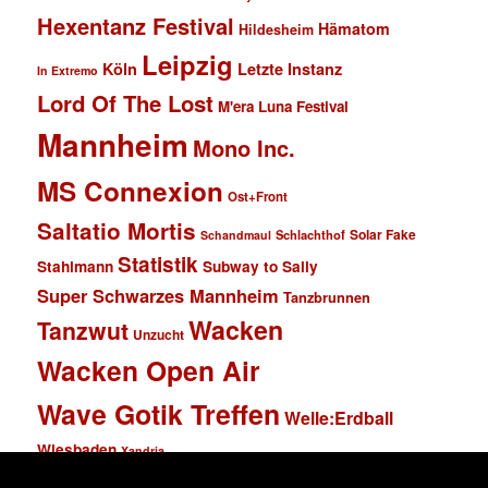
Hexentanz Festival
Hämatom
Hildesheim
Leipzig
Köln
Letzte Instanz
In Extremo
Lord Of The Lost
M'era Luna Festival
Mannheim
Mono Inc.
MS Connexion
Ost+Front
Saltatio Mortis
Solar Fake
Schlachthof
Schandmaul
Statistik
Stahlmann
Subway to Sally
Super Schwarzes Mannheim
Tanzbrunnen
Wacken
Tanzwut
Unzucht
Wacken Open Air
Wave Gotik Treffen
Welle:Erdball
Wiesbaden
Xandria