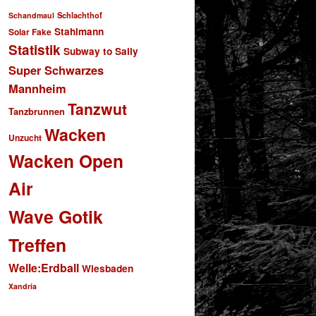
Schlachthof
Schandmaul
Stahlmann
Solar Fake
Statistik
Subway to Sally
Super Schwarzes
Mannheim
Tanzwut
Tanzbrunnen
Wacken
Unzucht
Wacken Open
Air
Wave Gotik
Treffen
Welle:Erdball
Wiesbaden
Xandria