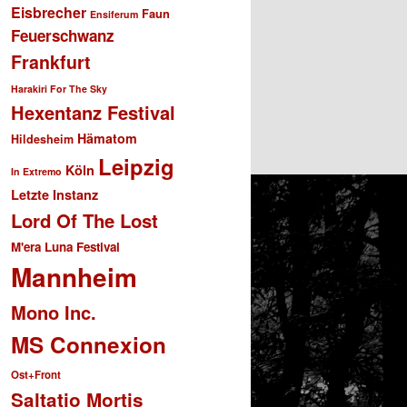
Eisbrecher
Faun
Ensiferum
Feuerschwanz
Frankfurt
Harakiri For The Sky
Hexentanz Festival
Hämatom
Hildesheim
Leipzig
Köln
In Extremo
Letzte Instanz
Lord Of The Lost
M'era Luna Festival
Mannheim
Mono Inc.
MS Connexion
Ost+Front
Saltatio Mortis