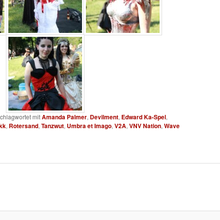
chlagwortet mit
Amanda Palmer
,
Devilment
,
Edward Ka-Spel
,
kk
,
Rotersand
,
Tanzwut
,
Umbra et Imago
,
V2A
,
VNV Nation
,
Wave