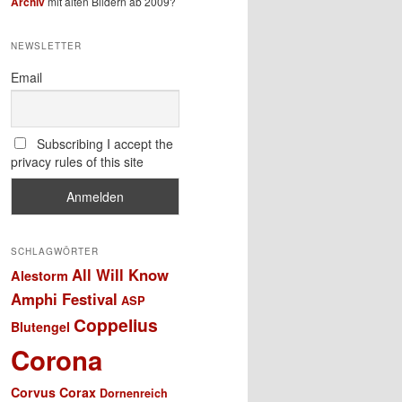
Archiv
mit alten Bildern ab 2009?
NEWSLETTER
Email
Subscribing I accept the
privacy rules of this site
SCHLAGWÖRTER
All Will Know
Alestorm
Amphi Festival
ASP
Coppelius
Blutengel
Corona
Corvus Corax
Dornenreich