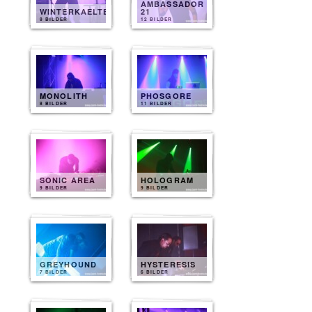
AMBASSADOR
WINTERKAELTE
21
8 BILDER
12 BILDER
MONOLITH
PHOSGORE
8 BILDER
11 BILDER
SONIC AREA
HOLOGRAM
9 BILDER
9 BILDER
GREYHOUND
HYSTERESIS
7 BILDER
6 BILDER