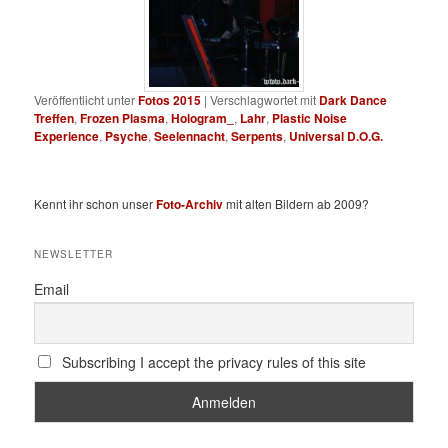
Veröffentlicht unter
Fotos 2015
|
Verschlagwortet mit
Dark Dance
Treffen
,
Frozen Plasma
,
Hologram_
,
Lahr
,
Plastic Noise
Experience
,
Psyche
,
Seelennacht
,
Serpents
,
Universal D.O.G.
Kennt ihr schon unser
Foto-Archiv
mit alten Bildern ab 2009?
NEWSLETTER
Email
Subscribing I accept the privacy rules of this site