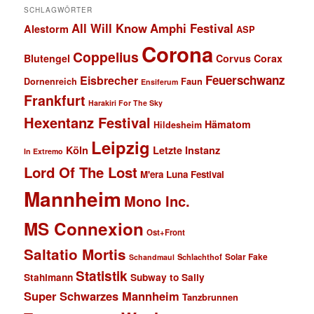
SCHLAGWÖRTER
All Will Know
Amphi Festival
Alestorm
ASP
Corona
Coppelius
Blutengel
Corvus Corax
Feuerschwanz
Eisbrecher
Faun
Dornenreich
Ensiferum
Frankfurt
Harakiri For The Sky
Hexentanz Festival
Hämatom
Hildesheim
Leipzig
Köln
Letzte Instanz
In Extremo
Lord Of The Lost
M'era Luna Festival
Mannheim
Mono Inc.
MS Connexion
Ost+Front
Saltatio Mortis
Solar Fake
Schlachthof
Schandmaul
Statistik
Stahlmann
Subway to Sally
Super Schwarzes Mannheim
Tanzbrunnen