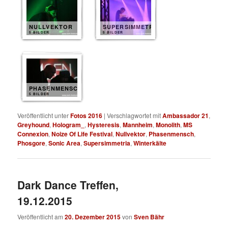
NULLVEKTOR
SUPERSIMMETRIA
5 BILDER
5 BILDER
PHASENMENSCH
5 BILDER
Veröffentlicht unter
Fotos 2016
|
Verschlagwortet mit
Ambassador 21
,
Greyhound
,
Hologram_
,
Hysteresis
,
Mannheim
,
Monolith
,
MS
Connexion
,
Noize Of Life Festival
,
Nullvektor
,
Phasenmensch
,
Phosgore
,
Sonic Area
,
Supersimmetria
,
Winterkälte
Dark Dance Treffen,
19.12.2015
Veröffentlicht am
20. Dezember 2015
von
Sven Bähr