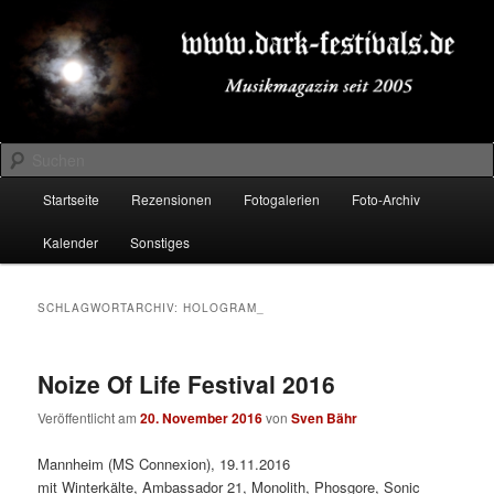
Zum
Zum
Musikmagazin seit 2005
primären
sekundären
Inhalt
Inhalt
springen
springen
DARK-FESTIVALS.DE
Suchen
Hauptmenü
Startseite
Rezensionen
Fotogalerien
Foto-Archiv
Kalender
Sonstiges
SCHLAGWORTARCHIV:
HOLOGRAM_
Noize Of Life Festival 2016
Veröffentlicht am
20. November 2016
von
Sven Bähr
Mannheim (MS Connexion), 19.11.2016
mit Winterkälte, Ambassador 21, Monolith, Phosgore, Sonic