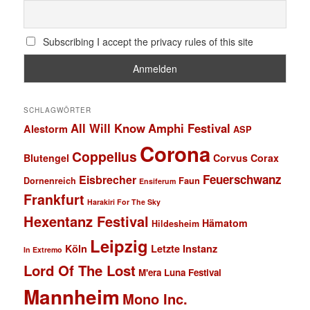
Subscribing I accept the privacy rules of this site
SCHLAGWÖRTER
All Will Know
Amphi Festival
Alestorm
ASP
Corona
Coppelius
Blutengel
Corvus Corax
Feuerschwanz
Eisbrecher
Faun
Dornenreich
Ensiferum
Frankfurt
Harakiri For The Sky
Hexentanz Festival
Hämatom
Hildesheim
Leipzig
Köln
Letzte Instanz
In Extremo
Lord Of The Lost
M'era Luna Festival
Mannheim
Mono Inc.