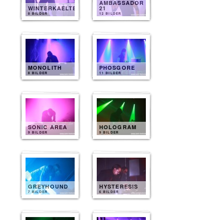
AMBASSADOR
WINTERKAELTE
21
8 BILDER
12 BILDER
MONOLITH
PHOSGORE
8 BILDER
11 BILDER
SONIC AREA
HOLOGRAM
9 BILDER
9 BILDER
GREYHOUND
HYSTERESIS
7 BILDER
6 BILDER