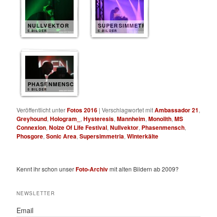
NULLVEKTOR
SUPERSIMMETRIA
5 BILDER
5 BILDER
PHASENMENSCH
5 BILDER
Veröffentlicht unter
Fotos 2016
|
Verschlagwortet mit
Ambassador 21
,
Greyhound
,
Hologram_
,
Hysteresis
,
Mannheim
,
Monolith
,
MS
Connexion
,
Noize Of Life Festival
,
Nullvektor
,
Phasenmensch
,
Phosgore
,
Sonic Area
,
Supersimmetria
,
Winterkälte
Kennt ihr schon unser
Foto-Archiv
mit alten Bildern ab 2009?
NEWSLETTER
Email