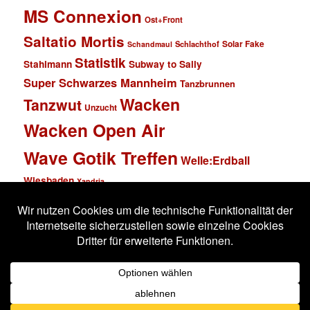
MS Connexion
Ost+Front
Saltatio Mortis
Solar Fake
Schlachthof
Schandmaul
Statistik
Stahlmann
Subway to Sally
Super Schwarzes Mannheim
Tanzbrunnen
Wacken
Tanzwut
Unzucht
Wacken Open Air
Wave Gotik Treffen
Welle:Erdball
Wiesbaden
Xandria
Impressum
Datenschutzerklärung
Stolz präsentiert von WordPress