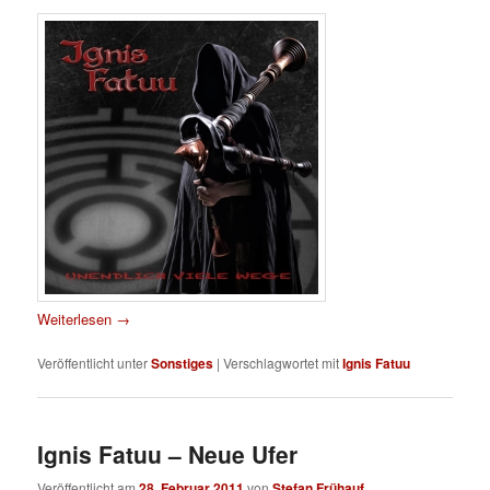
Weiterlesen
→
Veröffentlicht unter
Sonstiges
|
Verschlagwortet mit
Ignis Fatuu
Ignis Fatuu – Neue Ufer
Veröffentlicht am
28. Februar 2011
von
Stefan Frühauf