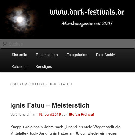
Zum
Zum
Musikmagazin seit 2005
primären
sekundären
Inhalt
Inhalt
springen
springen
DARK-FESTIVALS.DE
Suchen
Hauptmenü
Startseite
Rezensionen
Fotogalerien
Foto-Archiv
Kalender
Sonstiges
SCHLAGWORTARCHIV:
IGNIS FATUU
Ignis Fatuu – Meisterstich
Veröffentlicht am
19. Juni 2016
von
Stefan Frühauf
Knapp zweieinhalb Jahre nach „Unendlich viele Wege“ stellt die
Mittelalter-Rock-Band Ignis Fatuu am 8. Juli wieder ein neues