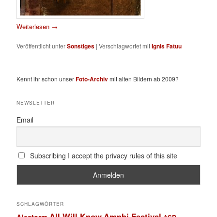
Weiterlesen
→
Veröffentlicht unter
Sonstiges
|
Verschlagwortet mit
Ignis Fatuu
Kennt ihr schon unser
Foto-Archiv
mit alten Bildern ab 2009?
NEWSLETTER
Email
Subscribing I accept the privacy rules of this site
SCHLAGWÖRTER
All Will Know
Amphi Festival