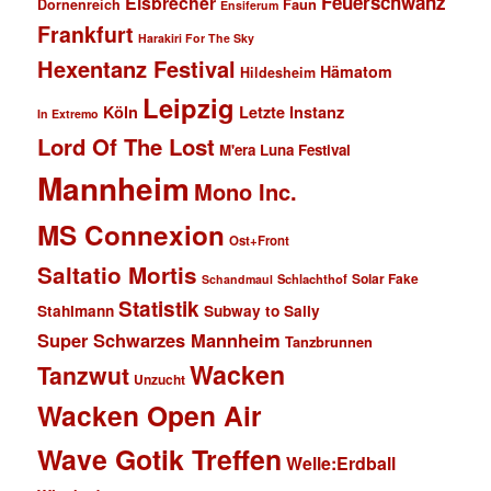
Feuerschwanz
Eisbrecher
Faun
Dornenreich
Ensiferum
Frankfurt
Harakiri For The Sky
Hexentanz Festival
Hämatom
Hildesheim
Leipzig
Köln
Letzte Instanz
In Extremo
Lord Of The Lost
M'era Luna Festival
Mannheim
Mono Inc.
MS Connexion
Ost+Front
Saltatio Mortis
Solar Fake
Schlachthof
Schandmaul
Statistik
Stahlmann
Subway to Sally
Super Schwarzes Mannheim
Tanzbrunnen
Wacken
Tanzwut
Unzucht
Wacken Open Air
Wave Gotik Treffen
Welle:Erdball