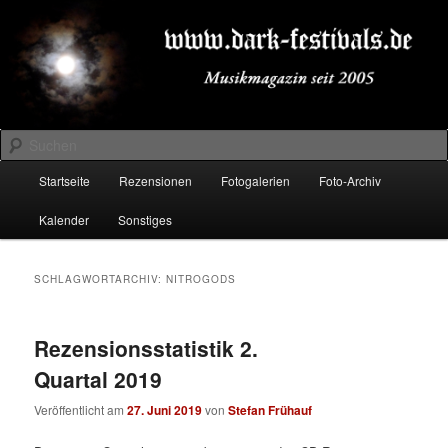
Zum
Zum
Musikmagazin seit 2005
primären
sekundären
Inhalt
Inhalt
springen
springen
DARK-FESTIVALS.DE
Suchen
Hauptmenü
Startseite
Rezensionen
Fotogalerien
Foto-Archiv
Kalender
Sonstiges
SCHLAGWORTARCHIV:
NITROGODS
Rezensionsstatistik 2.
Quartal 2019
Veröffentlicht am
27. Juni 2019
von
Stefan Frühauf