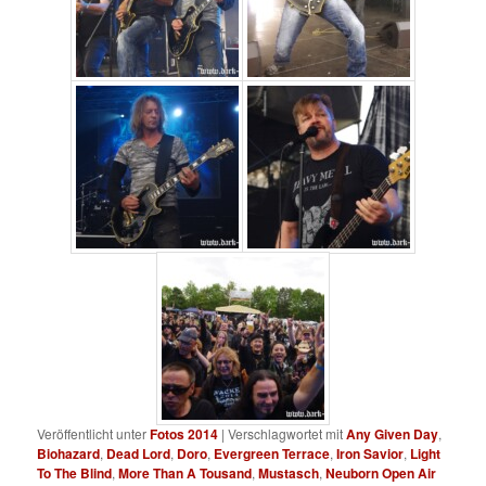
Veröffentlicht unter
Fotos 2014
|
Verschlagwortet mit
Any Given Day
,
Biohazard
,
Dead Lord
,
Doro
,
Evergreen Terrace
,
Iron Savior
,
Light
To The Blind
,
More Than A Tousand
,
Mustasch
,
Neuborn Open Air