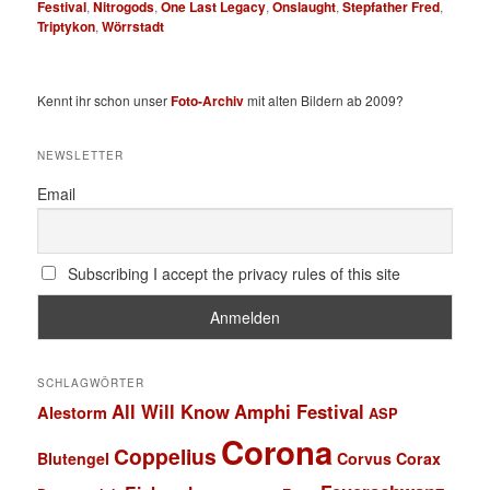
Festival
,
Nitrogods
,
One Last Legacy
,
Onslaught
,
Stepfather Fred
,
Triptykon
,
Wörrstadt
Kennt ihr schon unser
Foto-Archiv
mit alten Bildern ab 2009?
NEWSLETTER
Email
Subscribing I accept the privacy rules of this site
SCHLAGWÖRTER
All Will Know
Amphi Festival
Alestorm
ASP
Corona
Coppelius
Blutengel
Corvus Corax