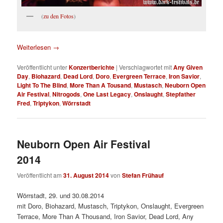
(
zu den Fotos
)
Weiterlesen
→
Veröffentlicht unter
Konzertberichte
|
Verschlagwortet mit
Any Given
Day
,
Biohazard
,
Dead Lord
,
Doro
,
Evergreen Terrace
,
Iron Savior
,
Light To The Blind
,
More Than A Tousand
,
Mustasch
,
Neuborn Open
Air Festival
,
Nitrogods
,
One Last Legacy
,
Onslaught
,
Stepfather
Fred
,
Triptykon
,
Wörrstadt
Neuborn Open Air Festival
2014
Veröffentlicht am
31. August 2014
von
Stefan Frühauf
Wörrstadt, 29. und 30.08.2014
mit Doro, Biohazard, Mustasch, Triptykon, Onslaught, Evergreen
Terrace, More Than A Thousand, Iron Savior, Dead Lord, Any