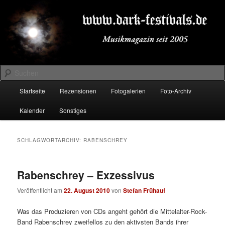
Zum
Zum
Musikmagazin seit 2005
primären
sekundären
Inhalt
Inhalt
springen
springen
DARK-FESTIVALS.DE
Suchen
Hauptmenü
Startseite
Rezensionen
Fotogalerien
Foto-Archiv
Kalender
Sonstiges
SCHLAGWORTARCHIV:
RABENSCHREY
Rabenschrey – Exzessivus
Veröffentlicht am
22. August 2010
von
Stefan Frühauf
Was das Produzieren von CDs angeht gehört die Mittelalter-Rock-
Band Rabenschrey zweifellos zu den aktivsten Bands ihrer