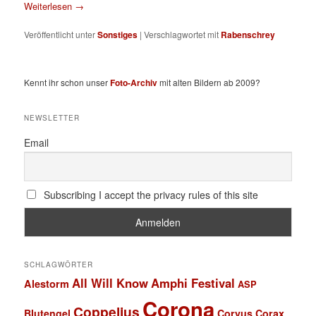
Weiterlesen
→
Veröffentlicht unter
Sonstiges
|
Verschlagwortet mit
Rabenschrey
Kennt ihr schon unser
Foto-Archiv
mit alten Bildern ab 2009?
NEWSLETTER
Email
Subscribing I accept the privacy rules of this site
SCHLAGWÖRTER
All Will Know
Amphi Festival
Alestorm
ASP
Corona
Coppelius
Blutengel
Corvus Corax