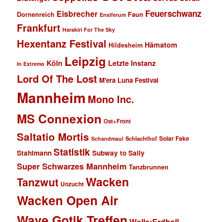
Feuerschwanz
Eisbrecher
Faun
Dornenreich
Ensiferum
Frankfurt
Harakiri For The Sky
Hexentanz Festival
Hämatom
Hildesheim
Leipzig
Köln
Letzte Instanz
In Extremo
Lord Of The Lost
M'era Luna Festival
Mannheim
Mono Inc.
MS Connexion
Ost+Front
Saltatio Mortis
Solar Fake
Schlachthof
Schandmaul
Statistik
Stahlmann
Subway to Sally
Super Schwarzes Mannheim
Tanzbrunnen
Wacken
Tanzwut
Unzucht
Wacken Open Air
Wave Gotik Treffen
Welle:Erdball