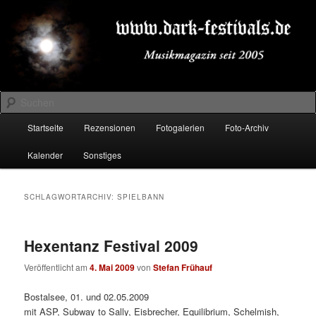
Zum
Zum
Musikmagazin seit 2005
primären
sekundären
Inhalt
Inhalt
springen
springen
DARK-FESTIVALS.DE
Suchen
Hauptmenü
Startseite
Rezensionen
Fotogalerien
Foto-Archiv
Kalender
Sonstiges
SCHLAGWORTARCHIV:
SPIELBANN
Hexentanz Festival 2009
Veröffentlicht am
4. Mai 2009
von
Stefan Frühauf
Bostalsee, 01. und 02.05.2009
mit ASP, Subway to Sally, Eisbrecher, Equilibrium, Schelmish,