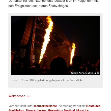
Der erste Teil des Nachberichts befasst sich im Folgenden mit
den Ereignissen des ersten Festivaltages.
Um zur Bildergalerie zu gelangen auf das Foto klicken
Weiterlesen
→
Veröffentlicht unter
Konzertberichte
|
Verschlagwortet mit
Bostalsee
,
Equilibrium
,
Feuerschwanz
,
Hexentanz Festival
,
Mono Inc.
,