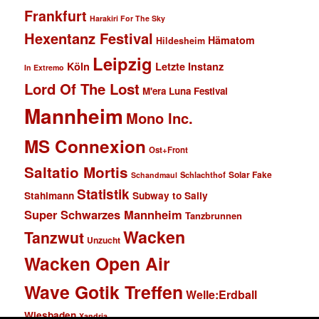
Frankfurt
Harakiri For The Sky
Hexentanz Festival
Hämatom
Hildesheim
Leipzig
Köln
Letzte Instanz
In Extremo
Lord Of The Lost
M'era Luna Festival
Mannheim
Mono Inc.
MS Connexion
Ost+Front
Saltatio Mortis
Solar Fake
Schlachthof
Schandmaul
Statistik
Stahlmann
Subway to Sally
Super Schwarzes Mannheim
Tanzbrunnen
Wacken
Tanzwut
Unzucht
Wacken Open Air
Wave Gotik Treffen
Welle:Erdball
Wiesbaden
Xandria