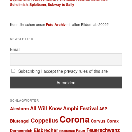
Schelmish
,
Spielbann
,
Subway to Sally
Kennt ihr schon unser
Foto-Archiv
mit alten Bildern ab 2009?
NEWSLETTER
Email
Subscribing I accept the privacy rules of this site
SCHLAGWÖRTER
All Will Know
Amphi Festival
Alestorm
ASP
Corona
Coppelius
Blutengel
Corvus Corax
Feuerschwanz
Eisbrecher
Faun
Dornenreich
Ensiferum