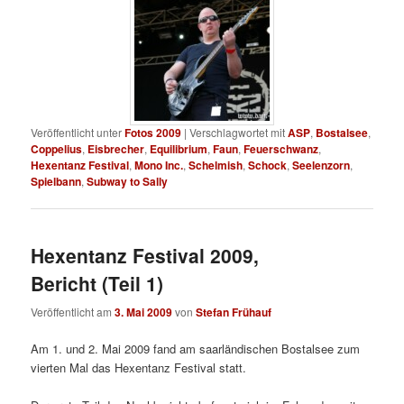
Veröffentlicht unter
Fotos 2009
|
Verschlagwortet mit
ASP
,
Bostalsee
,
Coppelius
,
Eisbrecher
,
Equilibrium
,
Faun
,
Feuerschwanz
,
Hexentanz Festival
,
Mono Inc.
,
Schelmish
,
Schock
,
Seelenzorn
,
Spielbann
,
Subway to Sally
Hexentanz Festival 2009,
Bericht (Teil 1)
Veröffentlicht am
3. Mai 2009
von
Stefan Frühauf
Am 1. und 2. Mai 2009 fand am saarländischen Bostalsee zum
vierten Mal das Hexentanz Festival statt.