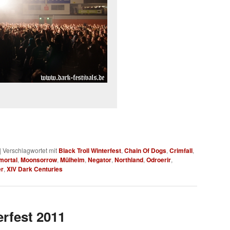
|
Verschlagwortet mit
Black Troll Winterfest
,
Chain Of Dogs
,
Crimfall
,
mortal
,
Moonsorrow
,
Mülheim
,
Negator
,
Northland
,
Odroerir
,
er
,
XIV Dark Centuries
erfest 2011