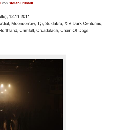
1
von
Stefan Frühauf
le), 12.11.2011
rdial, Moonsorrow, Týr, Suidakra, XIV Dark Centuries,
Northland, Crimfall, Cruadalach, Chain Of Dogs