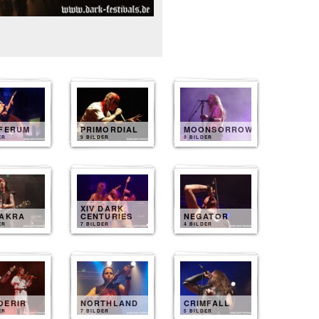
IFERUM
PRIMORDIAL
MOONSORROW
ER
9 BILDER
8 BILDER
XIV DARK
DAKRA
CENTURIES
NEGATOR
ER
7 BILDER
4 BILDER
OERIR
NORTHLAND
CRIMFALL
ER
7 BILDER
5 BILDER