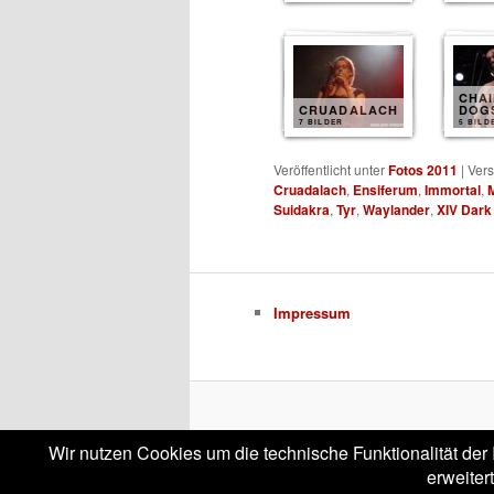
CHAI
CRUADALACH
DOG
7 BILDER
5 BILD
Veröffentlicht unter
Fotos 2011
|
Vers
Cruadalach
,
Ensiferum
,
Immortal
,
Suidakra
,
Tyr
,
Waylander
,
XIV Dark
Impressum