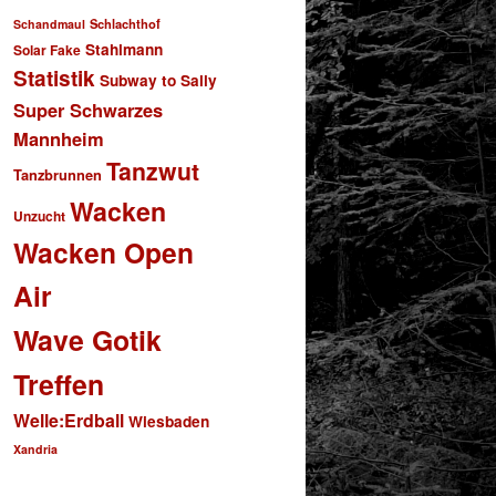
Schlachthof
Schandmaul
Stahlmann
Solar Fake
Statistik
Subway to Sally
Super Schwarzes
Mannheim
Tanzwut
Tanzbrunnen
Wacken
Unzucht
Wacken Open
Air
Wave Gotik
Treffen
Welle:Erdball
Wiesbaden
Xandria