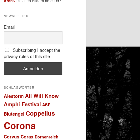
Archiv
mit alten Bildern ab 2009?
NEWSLETTER
Email
Subscribing I accept the
privacy rules of this site
SCHLAGWÖRTER
All Will Know
Alestorm
Amphi Festival
ASP
Coppelius
Blutengel
Corona
Corvus Corax
Dornenreich