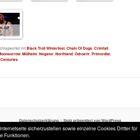
N OF
S
ER
chlagwortet mit
Black Troll Winterfest
,
Chain Of Dogs
,
Crimfall
,
Moonsorrow
,
Mülheim
,
Negator
,
Northland
,
Odroerir
,
Primordial
,
 Centuries
Datenschutzerklärung
Stolz präsentiert von WordPress