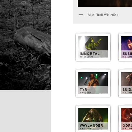
Black Troll Winterfest
IMMORTAL
ENS
12 BILDER
9 BILD
TYR
SUI
6 BILDER
8 BILD
WAYLANDER
ODR
7 BILDER
8 BILD