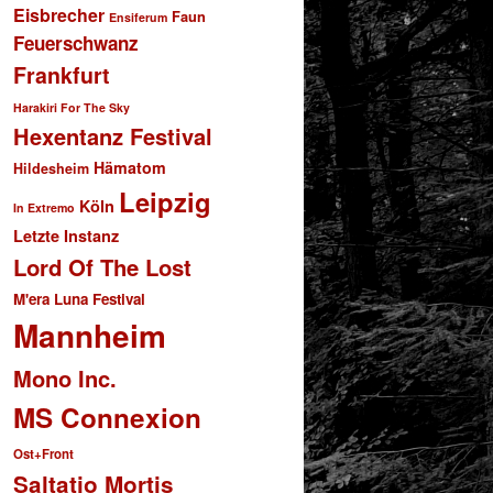
Eisbrecher
Faun
Ensiferum
Feuerschwanz
Frankfurt
Harakiri For The Sky
Hexentanz Festival
Hämatom
Hildesheim
Leipzig
Köln
In Extremo
Letzte Instanz
Lord Of The Lost
M'era Luna Festival
Mannheim
Mono Inc.
MS Connexion
Ost+Front
Saltatio Mortis