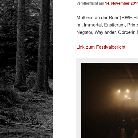
Veröffentlicht am
14. November 201
Mülheim an der Ruhr (RWE Hal
mit Immortal, Ensiferum, Primo
Negator, Waylander, Odroerir, 
Link zum Festivalbericht