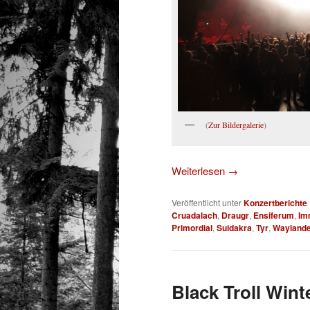
(
Zur Bildergalerie
)
Weiterlesen
→
Veröffentlicht unter
Konzertberichte
Cruadalach
,
Draugr
,
Ensiferum
,
Im
Primordial
,
Suidakra
,
Tyr
,
Wayland
Black Troll Wint