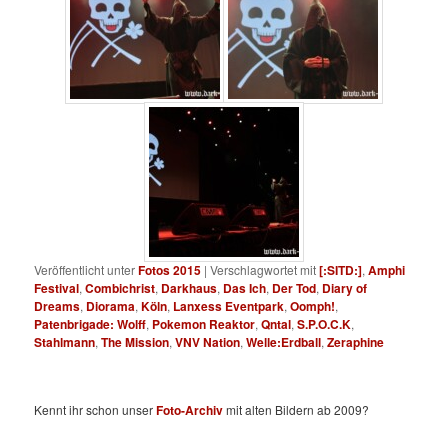
Veröffentlicht unter
Fotos 2015
|
Verschlagwortet mit
[:SITD:]
,
Amphi
Festival
,
Combichrist
,
Darkhaus
,
Das Ich
,
Der Tod
,
Diary of
Dreams
,
Diorama
,
Köln
,
Lanxess Eventpark
,
Oomph!
,
Patenbrigade: Wolff
,
Pokemon Reaktor
,
Qntal
,
S.P.O.C.K
,
Stahlmann
,
The Mission
,
VNV Nation
,
Welle:Erdball
,
Zeraphine
Kennt ihr schon unser
Foto-Archiv
mit alten Bildern ab 2009?