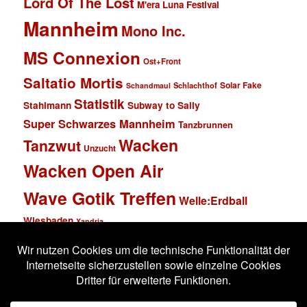
Lord Of The Lost
M'era Luna Festival
Mannheim
Mono Inc.
MS Connexion
Ost+Front
Saltatio Mortis
Solar Fake
Schlachthof
Schandmaul
Statistik
Stahlmann
Subway to Sally
Super Schwarzes Mannheim
Tanzbrunnen
Wacken
Tanzwut
Unzucht
Wacken Open Air
Wave Gotik Treffen
Welle:Erdball
Wiesbaden
Xandria
Impressum