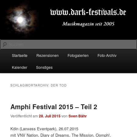
Zum
Zum
Musikmagazin seit 2005
primären
sekundären
Inhalt
Inhalt
springen
springen
DARK-FESTIVALS.DE
Suchen
Hauptmenü
Startseite
Rezensionen
Fotogalerien
Foto-Archiv
Kalender
Sonstiges
SCHLAGWORTARCHIV:
DER TOD
Amphi Festival 2015 – Teil 2
Veröffentlicht am
28. Juli 2015
von
Sven Bähr
Köln (Lanxess Eventpark), 26.07.2015
mit VNV Nation, Diary of Dreams, The Mission, Oomph!,