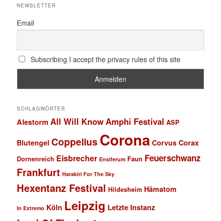
NEWSLETTER
Email
Subscribing I accept the privacy rules of this site
SCHLAGWÖRTER
All Will Know
Amphi Festival
Alestorm
ASP
Corona
Coppelius
Blutengel
Corvus Corax
Feuerschwanz
Eisbrecher
Faun
Dornenreich
Ensiferum
Frankfurt
Harakiri For The Sky
Hexentanz Festival
Hämatom
Hildesheim
Leipzig
Köln
Letzte Instanz
In Extremo