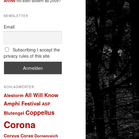
Archiv
mit alten Bildern ab 2009?
NEWSLETTER
Email
Subscribing I accept the
privacy rules of this site
SCHLAGWÖRTER
All Will Know
Alestorm
Amphi Festival
ASP
Coppelius
Blutengel
Corona
Corvus Corax
Dornenreich