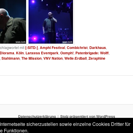
chlagwortet mit
[:SITD:]
,
Amphi Festival
,
Combichrist
,
Darkhaus
,
Diorama
,
Köln
,
Lanxess Eventpark
,
Oomph!
,
Patenbrigade: Wolff
,
,
Stahlmann
,
The Mission
,
VNV Nation
,
Welle:Erdball
,
Zeraphine
Datenschutzerklärung
Stolz präsentiert von WordPress