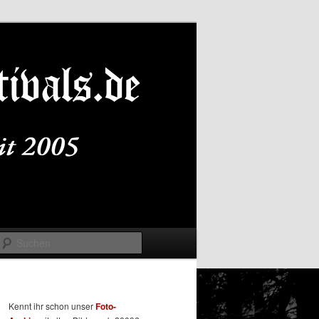
Suchen
Kennt ihr schon unser
Foto-