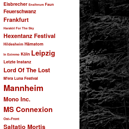
Eisbrecher
Faun
Ensiferum
Feuerschwanz
Frankfurt
Harakiri For The Sky
Hexentanz Festival
Hämatom
Hildesheim
Leipzig
Köln
In Extremo
Letzte Instanz
Lord Of The Lost
M'era Luna Festival
Mannheim
Mono Inc.
MS Connexion
Ost+Front
Saltatio Mortis