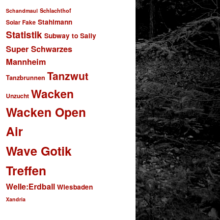
Schlachthof
Schandmaul
Stahlmann
Solar Fake
Statistik
Subway to Sally
Super Schwarzes
Mannheim
Tanzwut
Tanzbrunnen
Wacken
Unzucht
Wacken Open
Air
Wave Gotik
Treffen
Welle:Erdball
Wiesbaden
Xandria