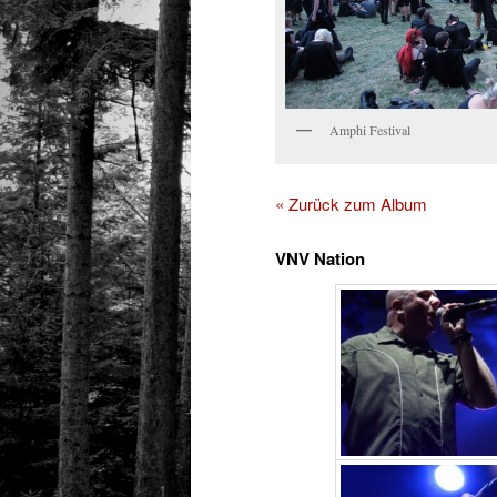
Amphi Festival
« Zurück zum Album
VNV Nation