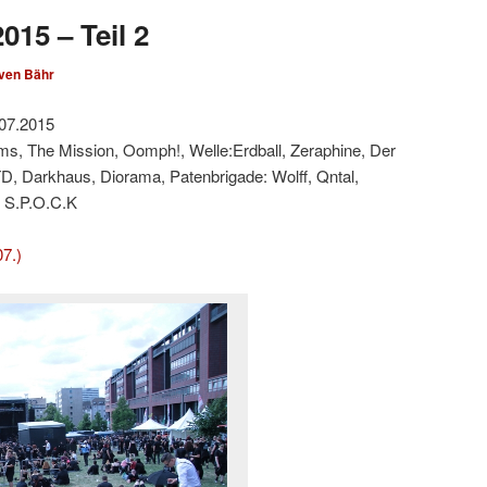
015 – Teil 2
ven Bähr
.07.2015
ms, The Mission, Oomph!, Welle:Erdball, Zeraphine, Der
TD, Darkhaus, Diorama, Patenbrigade: Wolff, Qntal,
 S.P.O.C.K
07.)