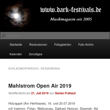
Zum
Zum
Musikmagazin seit 2005
primären
sekundären
Inhalt
Inhalt
springen
springen
DARK-FESTIVALS.DE
Suchen
Hauptmenü
Startseite
Rezensionen
Fotogalerien
Foto-Archiv
Kalender
Sonstiges
SCHLAGWORTARCHIV:
DESDEMONIA
Mahlstrom Open Air 2019
Veröffentlicht am
21. Juli 2019
von
Stefan Frühauf
Holzappel (Am Herthasee), 19. und 20.07.2019
mit Ingrimm, Firtan, Welicoruss, Darkest Horizon, Steorrah, Ad