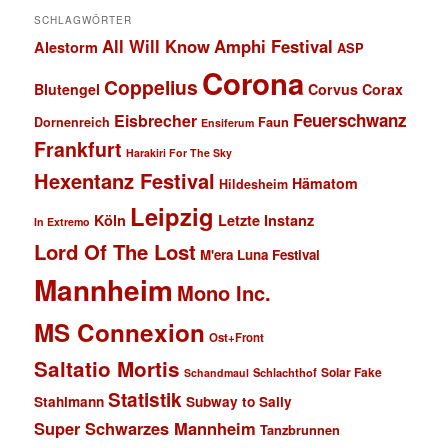
SCHLAGWÖRTER
All Will Know
Amphi Festival
Alestorm
ASP
Corona
Coppelius
Blutengel
Corvus Corax
Feuerschwanz
Eisbrecher
Faun
Dornenreich
Ensiferum
Frankfurt
Harakiri For The Sky
Hexentanz Festival
Hämatom
Hildesheim
Leipzig
Köln
Letzte Instanz
In Extremo
Lord Of The Lost
M'era Luna Festival
Mannheim
Mono Inc.
MS Connexion
Ost+Front
Saltatio Mortis
Solar Fake
Schlachthof
Schandmaul
Statistik
Stahlmann
Subway to Sally
Super Schwarzes Mannheim
Tanzbrunnen