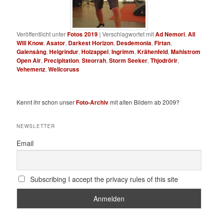
Veröffentlicht unter
Fotos 2019
|
Verschlagwortet mit
Ad Nemori
,
All
Will Know
,
Asator
,
Darkest Horizon
,
Desdemonia
,
Firtan
,
Galensång
,
Helgrindur
,
Holzappel
,
Ingrimm
,
Krähenfeld
,
Mahlstrom
Open Air
,
Precipitation
,
Steorrah
,
Storm Seeker
,
Thjodrörir
,
Vehemenz
,
Welicoruss
Kennt ihr schon unser
Foto-Archiv
mit alten Bildern ab 2009?
NEWSLETTER
Email
Subscribing I accept the privacy rules of this site