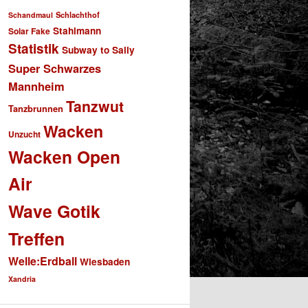
Schlachthof
Schandmaul
Stahlmann
Solar Fake
Statistik
Subway to Sally
Super Schwarzes
Mannheim
Tanzwut
Tanzbrunnen
Wacken
Unzucht
Wacken Open
Air
Wave Gotik
Treffen
Welle:Erdball
Wiesbaden
Xandria