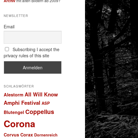
Archiv
mit alten Bildern ab 2009?
NEWSLETTER
Email
Subscribing I accept the
privacy rules of this site
SCHLAGWÖRTER
All Will Know
Alestorm
Amphi Festival
ASP
Coppelius
Blutengel
Corona
Corvus Corax
Dornenreich