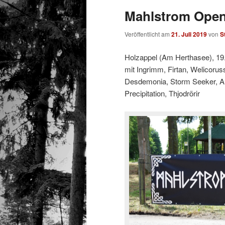
Mahlstrom Open
Veröffentlicht am
21. Juli 2019
von
S
Holzappel (Am Herthasee), 19
mit Ingrimm, Firtan, Welicoru
Desdemonia, Storm Seeker, All
Precipitation, Thjodrörir