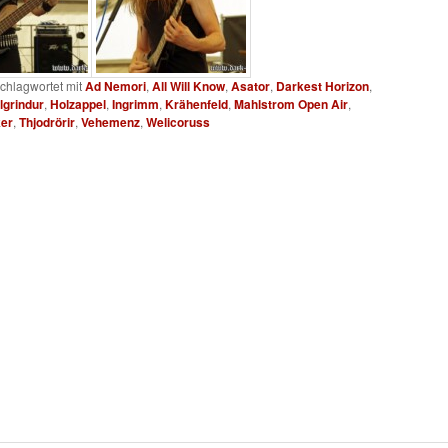
chlagwortet mit
Ad Nemori
,
All Will Know
,
Asator
,
Darkest Horizon
,
lgrindur
,
Holzappel
,
Ingrimm
,
Krähenfeld
,
Mahlstrom Open Air
,
er
,
Thjodrörir
,
Vehemenz
,
Welicoruss