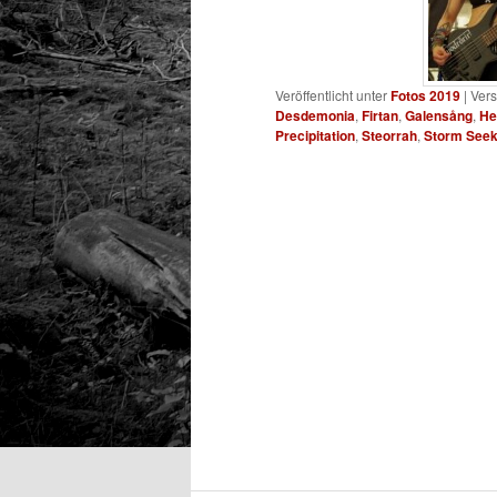
Veröffentlicht unter
Fotos 2019
|
Vers
Desdemonia
,
Firtan
,
Galensång
,
He
Precipitation
,
Steorrah
,
Storm Seek