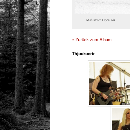
Mahlstrom Open Air
« Zurück zum Album
Thjodroerir