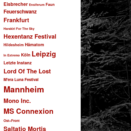
Eisbrecher
Faun
Ensiferum
Feuerschwanz
Frankfurt
Harakiri For The Sky
Hexentanz Festival
Hämatom
Hildesheim
Leipzig
Köln
In Extremo
Letzte Instanz
Lord Of The Lost
M'era Luna Festival
Mannheim
Mono Inc.
MS Connexion
Ost+Front
Saltatio Mortis