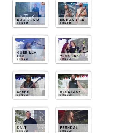
DOSTULATA
MORGARTEN
8 BILDER
8 BILDER
GUERILLA
FIST
VERA LUX
8 BILDER
7 BILDER
SPERE
BLODTAKE
6 BILDER
6 BILDER
KALT
FERNDAL
6 BILDER
6 BILDER