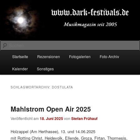
Zum
Zum
Musikmagazin seit 2005
primären
sekundären
Inhalt
Inhalt
springen
springen
DARK-FESTIVALS.DE
Suchen
Hauptmenü
Startseite
Rezensionen
Fotogalerien
Foto-Archiv
Kalender
Sonstiges
SCHLAGWORTARCHIV:
DOSTULATA
Mahlstrom Open Air 2025
Veröffentlicht am
18. Juni 2025
von
Stefan Frühauf
Holzappel (Am Herthasee), 13. und 14.06.2025
mit Rotting Christ, Heidevolk, Ellende, Groza, Firtan, Thormesis,