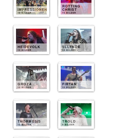
ROTTING
IMPRESSIONEN
CHRIST
10 BILDER
15 BILDER
HEIDEVOLK
ELLENDE
15 BILDER
10 BILDER
GROZA
FIRTAN
10 BILDER
10 BILDER
THORMESIS
TROLD
10 BILDER
9 BILDER