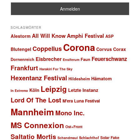
SCHLAGWÖRTER
All Will Know
Amphi Festival
Alestorm
ASP
Corona
Coppelius
Blutengel
Corvus Corax
Feuerschwanz
Eisbrecher
Faun
Dornenreich
Ensiferum
Frankfurt
Harakiri For The Sky
Hexentanz Festival
Hämatom
Hildesheim
Leipzig
Köln
Letzte Instanz
In Extremo
Lord Of The Lost
M'era Luna Festival
Mannheim
Mono Inc.
MS Connexion
Ost+Front
Saltatio Mortis
Solar Fake
Schlachthof
Schandmaul