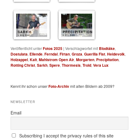
SARKH
PRECIPITATION
5 BILDER
5 BILDER
Veröffentlicht unter
Fotos 2025
|
Verschlagwortet mit
Blodtåke
,
Dostulata
,
Ellende
,
Ferndal
,
Firtan
,
Groza
,
Guerilla Fist
,
Heidevolk
,
Holzappel
,
Kalt
,
Mahlstrom Open Air
,
Morgarten
,
Precipitation
,
Rotting Christ
,
Sarkh
,
Spere
,
Thormesis
,
Trold
,
Vera Lux
Kennt ihr schon unser
Foto-Archiv
mit alten Bildern ab 2009?
NEWSLETTER
Email
Subscribing I accept the privacy rules of this site