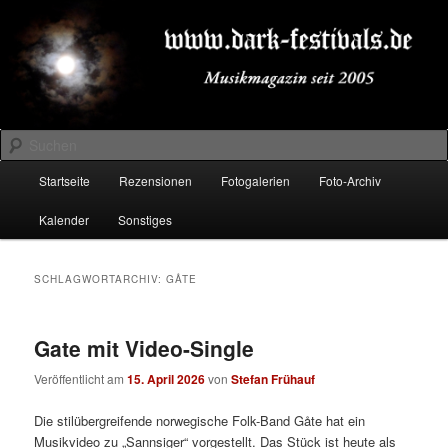
Zum
Zum
Musikmagazin seit 2005
primären
sekundären
Inhalt
Inhalt
springen
springen
DARK-FESTIVALS.DE
Suchen
Hauptmenü
Startseite
Rezensionen
Fotogalerien
Foto-Archiv
Kalender
Sonstiges
SCHLAGWORTARCHIV:
GÅTE
Gate mit Video-Single
Veröffentlicht am
15. April 2026
von
Stefan Frühauf
Die stilübergreifende norwegische Folk-Band Gåte hat ein
Musikvideo zu „Sannsiger“ vorgestellt. Das Stück ist heute als