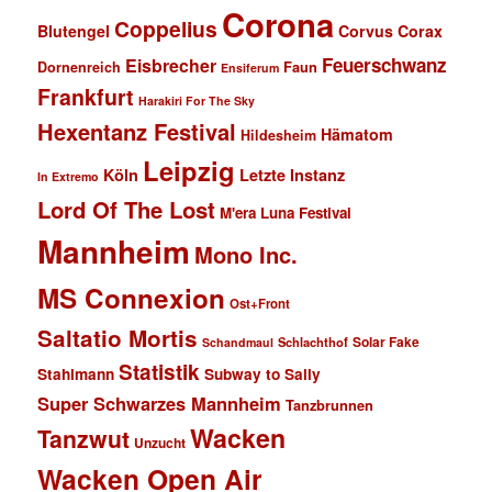
Corona
Coppelius
Blutengel
Corvus Corax
Feuerschwanz
Eisbrecher
Faun
Dornenreich
Ensiferum
Frankfurt
Harakiri For The Sky
Hexentanz Festival
Hämatom
Hildesheim
Leipzig
Köln
Letzte Instanz
In Extremo
Lord Of The Lost
M'era Luna Festival
Mannheim
Mono Inc.
MS Connexion
Ost+Front
Saltatio Mortis
Solar Fake
Schlachthof
Schandmaul
Statistik
Stahlmann
Subway to Sally
Super Schwarzes Mannheim
Tanzbrunnen
Wacken
Tanzwut
Unzucht
Wacken Open Air