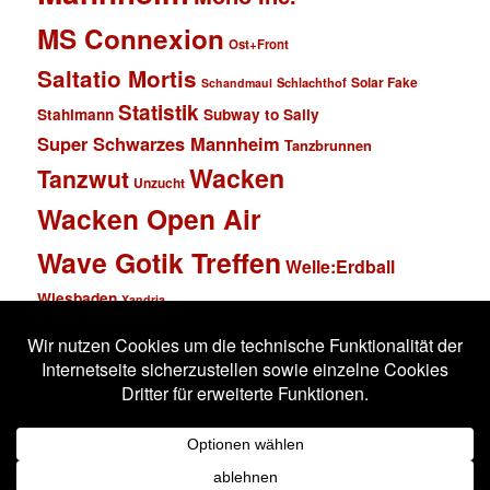
MS Connexion
Ost+Front
Saltatio Mortis
Solar Fake
Schlachthof
Schandmaul
Statistik
Stahlmann
Subway to Sally
Super Schwarzes Mannheim
Tanzbrunnen
Wacken
Tanzwut
Unzucht
Wacken Open Air
Wave Gotik Treffen
Welle:Erdball
Wiesbaden
Xandria
Impressum
Datenschutzerklärung
Stolz präsentiert von WordPress