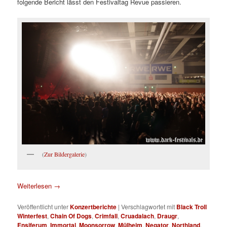
folgende Bericht lässt den Festivaltag Revue passieren.
(
Zur Bildergalerie
)
Weiterlesen
→
Veröffentlicht unter
Konzertberichte
|
Verschlagwortet mit
Black Troll
Winterfest
,
Chain Of Dogs
,
Crimfall
,
Cruadalach
,
Draugr
,
Ensiferum
,
Immortal
,
Moonsorrow
,
Mülheim
,
Negator
,
Northland
,