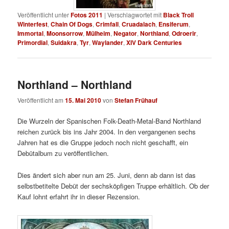
Veröffentlicht unter
Fotos 2011
|
Verschlagwortet mit
Black Troll
Winterfest
,
Chain Of Dogs
,
Crimfall
,
Cruadalach
,
Ensiferum
,
Immortal
,
Moonsorrow
,
Mülheim
,
Negator
,
Northland
,
Odroerir
,
Primordial
,
Suidakra
,
Tyr
,
Waylander
,
XIV Dark Centuries
Northland – Northland
Veröffentlicht am
15. Mai 2010
von
Stefan Frühauf
Die Wurzeln der Spanischen Folk-Death-Metal-Band Northland
reichen zurück bis ins Jahr 2004. In den vergangenen sechs
Jahren hat es die Gruppe jedoch noch nicht geschafft, ein
Debütalbum zu veröffentlichen.
Dies ändert sich aber nun am 25. Juni, denn ab dann ist das
selbstbetitelte Debüt der sechsköpfigen Truppe erhältlich. Ob der
Kauf lohnt erfahrt ihr in dieser Rezension.