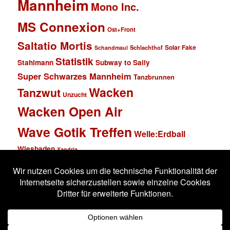
Mannheim
Mono Inc.
MS Connexion
Ost+Front
Saltatio Mortis
Solar Fake
Schlachthof
Schandmaul
Statistik
Stahlmann
Subway to Sally
Super Schwarzes Mannheim
Tanzbrunnen
Wacken
Tanzwut
Unzucht
Wacken Open Air
Wave Gotik Treffen
Welle:Erdball
Wiesbaden
Xandria
Impressum