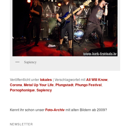
Sapiency
Veröffentlicht unter
lokales
|
Verschlagwortet mit
All Will Know
,
Corona
,
Metal Up Your Life
,
Pfungstadt
,
Phungo Festival
,
Pornophonique
,
Sapiency
Kennt ihr schon unser
Foto-Archiv
mit alten Bildern ab 2009?
NEWSLETTER