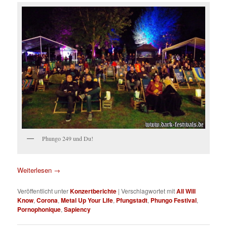
Phungo 249 und Du!
Weiterlesen
→
Veröffentlicht unter
Konzertberichte
|
Verschlagwortet mit
All Will
Know
,
Corona
,
Metal Up Your Life
,
Pfungstadt
,
Phungo Festival
,
Pornophonique
,
Sapiency