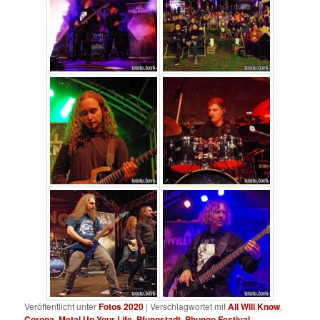
Veröffentlicht unter
Fotos 2020
|
Verschlagwortet mit
All Will Know
,
Corona
,
Metal Up Your Life
,
Pfungstadt
,
Phungo Festival
,