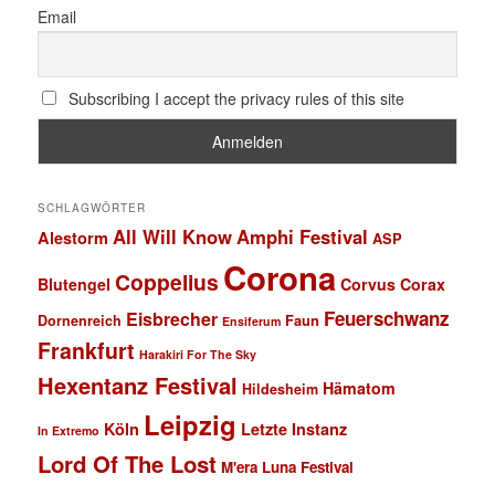
Email
Subscribing I accept the privacy rules of this site
SCHLAGWÖRTER
All Will Know
Amphi Festival
Alestorm
ASP
Corona
Coppelius
Blutengel
Corvus Corax
Feuerschwanz
Eisbrecher
Faun
Dornenreich
Ensiferum
Frankfurt
Harakiri For The Sky
Hexentanz Festival
Hämatom
Hildesheim
Leipzig
Köln
Letzte Instanz
In Extremo
Lord Of The Lost
M'era Luna Festival