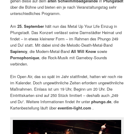
gehen diese auf dem
alten Schwimmbadgelände
in
Pfungstadt
über die Bühne und bieten ein je nach Veranstaltungstag sehr
unterschiedliches Programm.
Am
25. September
hält nun das Metal Up Your Life Einzug in
Pfungstadt. Das Konzert verlässt seine Darmstädter Heimat und
findet – in etwas kleinerer Form – im Rahmen des Phungo 249
und Du! statt. Mit dabei sind die Melodic-Death-Metal-Band
Sapiency
, die Modern-Metal-Band
All Will Know
sowie
Pornophonique
, die Rock-Musik mit Gameboy-Sounds
verbinden.
Ein Open Air, das so spät im Jahr stattfindet, hatten wir noch nie
im Kalender. Doch ungewöhnliche Zeiten erfordern ungewöhnliche
Maßnahmen. Einlass ist um 19 Uhr, Beginn um 20 Uhr. Die
Eintrittskarten sind auf 250 Stück limitiert – deshalb auch „249
und Du“. Weitere Informationen findet ihr unter
phungo.de
, die
Kartenbestellung läuft über
eventim-light.com
.