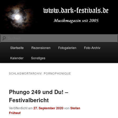
Zum
Zum
Musikmagazin seit 2005
primären
sekundären
Inhalt
Inhalt
springen
springen
DARK-FESTIVALS.DE
Suchen
Hauptmenü
Startseite
Rezensionen
Fotogalerien
Foto-Archiv
Kalender
Sonstiges
SCHLAGWORTARCHIV:
PORNOPHONIQUE
Phungo 249 und Du! –
Festivalbericht
Veröffentlicht am
27. September 2020
von
Stefan
Frühauf