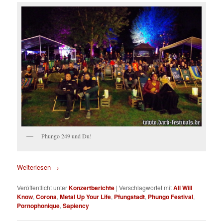
Phungo 249 und Du!
Weiterlesen
→
Veröffentlicht unter
Konzertberichte
|
Verschlagwortet mit
All Will
Know
,
Corona
,
Metal Up Your Life
,
Pfungstadt
,
Phungo Festival
,
Pornophonique
,
Sapiency