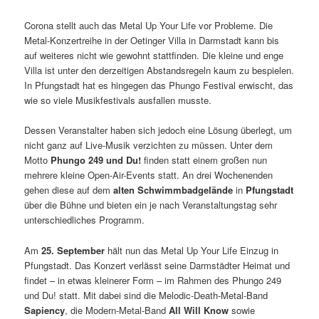
Corona stellt auch das Metal Up Your Life vor Probleme. Die
Metal-Konzertreihe in der Oetinger Villa in Darmstadt kann bis
auf weiteres nicht wie gewohnt stattfinden. Die kleine und enge
Villa ist unter den derzeitigen Abstandsregeln kaum zu bespielen.
In Pfungstadt hat es hingegen das Phungo Festival erwischt, das
wie so viele Musikfestivals ausfallen musste.
Dessen Veranstalter haben sich jedoch eine Lösung überlegt, um
nicht ganz auf Live-Musik verzichten zu müssen. Unter dem
Motto
Phungo 249 und Du!
finden statt einem großen nun
mehrere kleine Open-Air-Events statt. An drei Wochenenden
gehen diese auf dem
alten Schwimmbadgelände
in
Pfungstadt
über die Bühne und bieten ein je nach Veranstaltungstag sehr
unterschiedliches Programm.
Am
25. September
hält nun das Metal Up Your Life Einzug in
Pfungstadt. Das Konzert verlässt seine Darmstädter Heimat und
findet – in etwas kleinerer Form – im Rahmen des Phungo 249
und Du! statt. Mit dabei sind die Melodic-Death-Metal-Band
Sapiency
, die Modern-Metal-Band
All Will Know
sowie