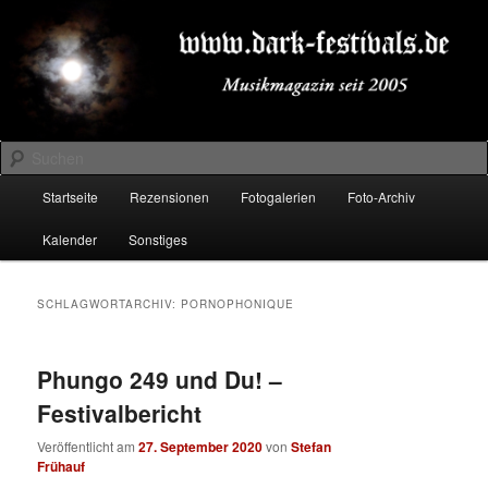
Zum
Zum
Musikmagazin seit 2005
primären
sekundären
Inhalt
Inhalt
springen
springen
DARK-FESTIVALS.DE
Suchen
Hauptmenü
Startseite
Rezensionen
Fotogalerien
Foto-Archiv
Kalender
Sonstiges
SCHLAGWORTARCHIV:
PORNOPHONIQUE
Phungo 249 und Du! –
Festivalbericht
Veröffentlicht am
27. September 2020
von
Stefan
Frühauf