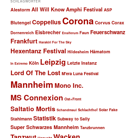
SCHLAGWÖRTER
All Will Know
Amphi Festival
Alestorm
ASP
Corona
Coppelius
Blutengel
Corvus Corax
Feuerschwanz
Eisbrecher
Faun
Dornenreich
Ensiferum
Frankfurt
Harakiri For The Sky
Hexentanz Festival
Hämatom
Hildesheim
Leipzig
Köln
Letzte Instanz
In Extremo
Lord Of The Lost
M'era Luna Festival
Mannheim
Mono Inc.
MS Connexion
Ost+Front
Saltatio Mortis
Solar Fake
Schlachthof
Schandmaul
Statistik
Stahlmann
Subway to Sally
Super Schwarzes Mannheim
Tanzbrunnen
Wacken
Tanzwut