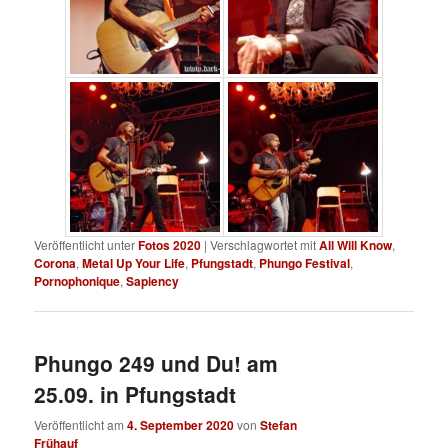
Veröffentlicht unter
Fotos 2020
|
Verschlagwortet mit
All Will Know
,
Corona
,
Metal Up Your Life
,
Pfungstadt
,
Phungo Festival
,
Pornophonique
,
Sapiency
Phungo 249 und Du! am
25.09. in Pfungstadt
Veröffentlicht am
4. September 2020
von
Stefan
Frühauf