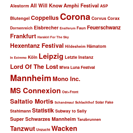
All Will Know
Amphi Festival
Alestorm
ASP
Corona
Coppelius
Blutengel
Corvus Corax
Feuerschwanz
Eisbrecher
Faun
Dornenreich
Ensiferum
Frankfurt
Harakiri For The Sky
Hexentanz Festival
Hämatom
Hildesheim
Leipzig
Köln
Letzte Instanz
In Extremo
Lord Of The Lost
M'era Luna Festival
Mannheim
Mono Inc.
MS Connexion
Ost+Front
Saltatio Mortis
Solar Fake
Schlachthof
Schandmaul
Statistik
Stahlmann
Subway to Sally
Super Schwarzes Mannheim
Tanzbrunnen
Wacken
Tanzwut
Unzucht