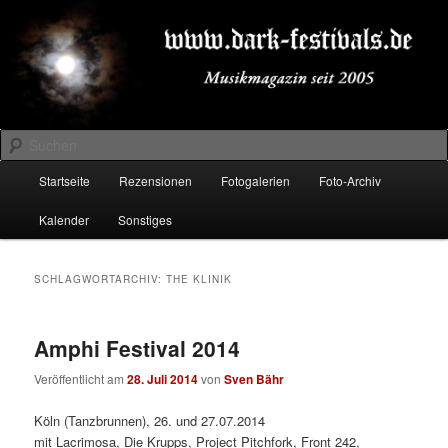
Zum
Zum
Musikmagazin seit 2005
primären
sekundären
Inhalt
Inhalt
springen
springen
DARK-FESTIVALS.DE
Suchen
Hauptmenü
Startseite
Rezensionen
Fotogalerien
Foto-Archiv
Kalender
Sonstiges
SCHLAGWORTARCHIV:
THE KLINIK
Amphi Festival 2014
Veröffentlicht am
28. Juli 2014
von
Sven Bähr
Köln (Tanzbrunnen), 26. und 27.07.2014
mit Lacrimosa, Die Krupps, Project Pitchfork, Front 242,