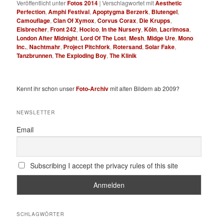
Veröffentlicht unter
Fotos 2014
|
Verschlagwortet mit
Aesthetic
Perfection
,
Amphi Festival
,
Apoptygma Berzerk
,
Blutengel
,
Camouflage
,
Clan Of Xymox
,
Corvus Corax
,
Die Krupps
,
Eisbrecher
,
Front 242
,
Hocico
,
In the Nursery
,
Köln
,
Lacrimosa
,
London After Midnight
,
Lord Of The Lost
,
Mesh
,
Midge Ure
,
Mono
Inc.
,
Nachtmahr
,
Project Pitchfork
,
Rotersand
,
Solar Fake
,
Tanzbrunnen
,
The Exploding Boy
,
The Klinik
Kennt ihr schon unser
Foto-Archiv
mit alten Bildern ab 2009?
NEWSLETTER
Email
Subscribing I accept the privacy rules of this site
SCHLAGWÖRTER