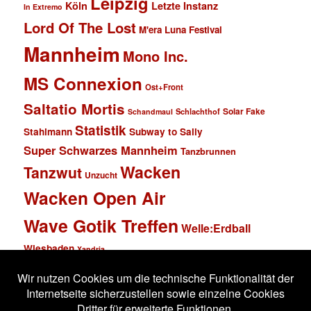
Leipzig
Köln
Letzte Instanz
In Extremo
Lord Of The Lost
M'era Luna Festival
Mannheim
Mono Inc.
MS Connexion
Ost+Front
Saltatio Mortis
Solar Fake
Schlachthof
Schandmaul
Statistik
Stahlmann
Subway to Sally
Super Schwarzes Mannheim
Tanzbrunnen
Wacken
Tanzwut
Unzucht
Wacken Open Air
Wave Gotik Treffen
Welle:Erdball
Wiesbaden
Xandria
Impressum