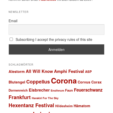
NEWSLETTER
Email
Subscribing I accept the privacy rules of this site
SCHLAGWÖRTER
All Will Know
Amphi Festival
Alestorm
ASP
Corona
Coppelius
Blutengel
Corvus Corax
Feuerschwanz
Eisbrecher
Faun
Dornenreich
Ensiferum
Frankfurt
Harakiri For The Sky
Hexentanz Festival
Hämatom
Hildesheim