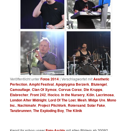
Veröffentlicht unter
Fotos 2014
|
Verschlagwortet mit
Aesthetic
Perfection
,
Amphi Festival
,
Apoptygma Berzerk
,
Blutengel
,
Camouflage
,
Clan Of Xymox
,
Corvus Corax
,
Die Krupps
,
Eisbrecher
,
Front 242
,
Hocico
,
In the Nursery
,
Köln
,
Lacrimosa
,
London After Midnight
,
Lord Of The Lost
,
Mesh
,
Midge Ure
,
Mono
Inc.
,
Nachtmahr
,
Project Pitchfork
,
Rotersand
,
Solar Fake
,
Tanzbrunnen
,
The Exploding Boy
,
The Klinik
Kennt ihr schon unser
Foto-Archiv
mit alten Bildern ab 2009?