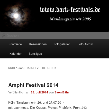
Zum
Zum
Musikmagazin seit 2005
primären
sekundären
Inhalt
Inhalt
springen
springen
DARK-FESTIVALS.DE
Suchen
Hauptmenü
Startseite
Rezensionen
Fotogalerien
Foto-Archiv
Kalender
Sonstiges
SCHLAGWORTARCHIV:
THE KLINIK
Amphi Festival 2014
Veröffentlicht am
28. Juli 2014
von
Sven Bähr
Köln (Tanzbrunnen), 26. und 27.07.2014
mit Lacrimosa, Die Krupps, Project Pitchfork, Front 242,