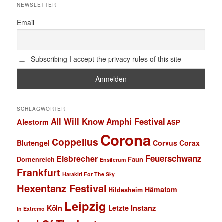
NEWSLETTER
Email
Subscribing I accept the privacy rules of this site
SCHLAGWÖRTER
All Will Know
Amphi Festival
Alestorm
ASP
Corona
Coppelius
Blutengel
Corvus Corax
Feuerschwanz
Eisbrecher
Faun
Dornenreich
Ensiferum
Frankfurt
Harakiri For The Sky
Hexentanz Festival
Hämatom
Hildesheim
Leipzig
Köln
Letzte Instanz
In Extremo