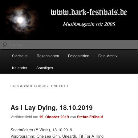
Zum
Zum
Musikmagazin seit 2005
primären
sekundären
Inhalt
Inhalt
springen
springen
DARK-FESTIVALS.DE
Suchen
Hauptmenü
Startseite
Rezensionen
Fotogalerien
Foto-Archiv
Kalender
Sonstiges
SCHLAGWORTARCHIV:
UNEARTH
As I Lay Dying, 18.10.2019
Veröffentlicht am
19. Oktober 2019
von
Stefan Frühauf
Saarbrücken (E-Werk), 18.10.2019
Vorprogramm: Chelsea Grin, Unearth, Fit For A King