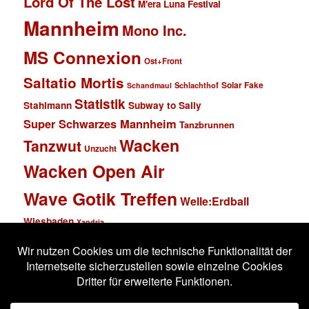
Lord Of The Lost
M'era Luna Festival
Mannheim
Mono Inc.
MS Connexion
Ost+Front
Saltatio Mortis
Solar Fake
Schlachthof
Schandmaul
Statistik
Stahlmann
Subway to Sally
Super Schwarzes Mannheim
Tanzbrunnen
Wacken
Tanzwut
Unzucht
Wacken Open Air
Wave Gotik Treffen
Welle:Erdball
Wiesbaden
Xandria
Impressum