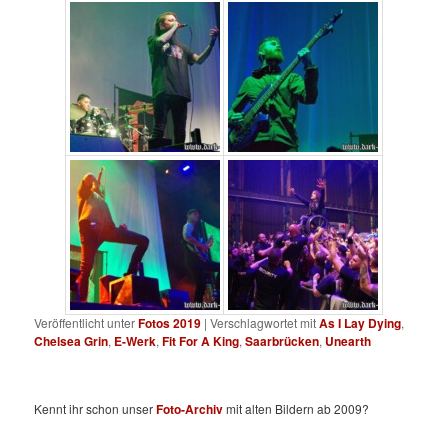
Veröffentlicht unter
Fotos 2019
|
Verschlagwortet mit
As I Lay Dying
,
Chelsea Grin
,
E-Werk
,
Fit For A King
,
Saarbrücken
,
Unearth
Kennt ihr schon unser
Foto-Archiv
mit alten Bildern ab 2009?