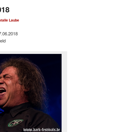
018
talie Laube
7.06.2018
eld