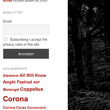
Archiv
mit alten Bildern ab 2009?
NEWSLETTER
Email
Subscribing I accept the
privacy rules of this site
SCHLAGWÖRTER
All Will Know
Alestorm
Amphi Festival
ASP
Coppelius
Blutengel
Corona
Corvus Corax
Dornenreich