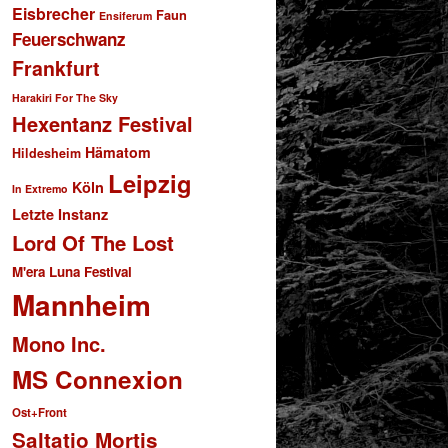
Eisbrecher
Faun
Ensiferum
Feuerschwanz
Frankfurt
Harakiri For The Sky
Hexentanz Festival
Hämatom
Hildesheim
Leipzig
Köln
In Extremo
Letzte Instanz
Lord Of The Lost
M'era Luna Festival
Mannheim
Mono Inc.
MS Connexion
Ost+Front
Saltatio Mortis