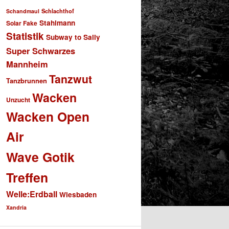
Schlachthof
Schandmaul
Stahlmann
Solar Fake
Statistik
Subway to Sally
Super Schwarzes
Mannheim
Tanzwut
Tanzbrunnen
Wacken
Unzucht
Wacken Open
Air
Wave Gotik
Treffen
Welle:Erdball
Wiesbaden
Xandria