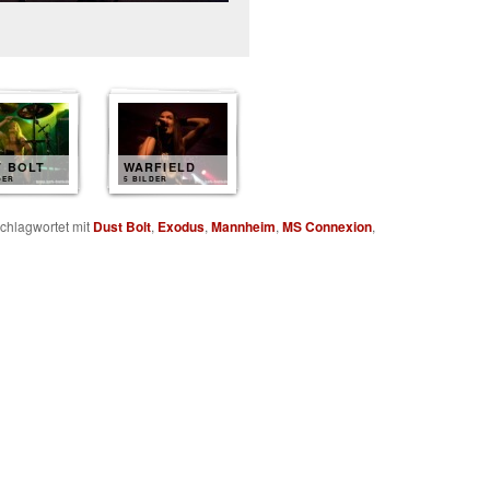
T BOLT
WARFIELD
DER
5 BILDER
chlagwortet mit
Dust Bolt
,
Exodus
,
Mannheim
,
MS Connexion
,