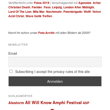
Veröffentlicht unter
Fotos 2019
|
Verschlagwortet mit
Agonoize
,
Arhai
,
Christian Death
,
Faelder
,
Faun
,
Leipzig
,
London After Midnight
,
Lord Of The Lost
,
Mila Mar
,
Nachtmahr
,
Patenbrigade: Wolff
,
Velvet
Acid Christ
,
Wave Gotik Treffen
Kennt ihr schon unser
Foto-Archiv
mit alten Bildern ab 2009?
NEWSLETTER
Email
Subscribing I accept the privacy rules of this site
SCHLAGWÖRTER
All Will Know
Amphi Festival
Alestorm
ASP