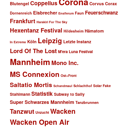
Corona
Coppelius
Blutengel
Corvus Corax
Feuerschwanz
Eisbrecher
Faun
Dornenreich
Ensiferum
Frankfurt
Harakiri For The Sky
Hexentanz Festival
Hämatom
Hildesheim
Leipzig
Köln
Letzte Instanz
In Extremo
Lord Of The Lost
M'era Luna Festival
Mannheim
Mono Inc.
MS Connexion
Ost+Front
Saltatio Mortis
Solar Fake
Schlachthof
Schandmaul
Statistik
Stahlmann
Subway to Sally
Super Schwarzes Mannheim
Tanzbrunnen
Wacken
Tanzwut
Unzucht
Wacken Open Air