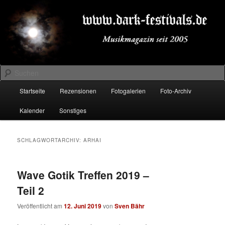
Zum
Zum
Musikmagazin seit 2005
primären
sekundären
Inhalt
Inhalt
springen
springen
DARK-FESTIVALS.DE
Suchen
Hauptmenü
Startseite
Rezensionen
Fotogalerien
Foto-Archiv
Kalender
Sonstiges
SCHLAGWORTARCHIV:
ARHAI
Wave Gotik Treffen 2019 –
Teil 2
Veröffentlicht am
12. Juni 2019
von
Sven Bähr