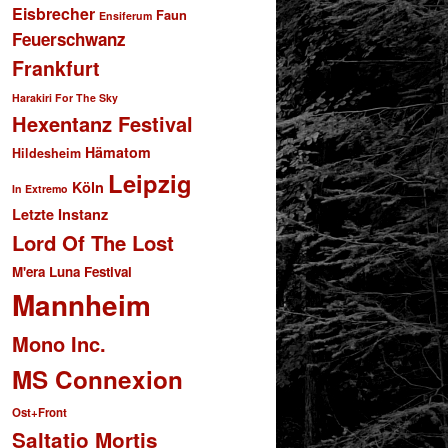
Eisbrecher
Faun
Ensiferum
Feuerschwanz
Frankfurt
Harakiri For The Sky
Hexentanz Festival
Hämatom
Hildesheim
Leipzig
Köln
In Extremo
Letzte Instanz
Lord Of The Lost
M'era Luna Festival
Mannheim
Mono Inc.
MS Connexion
Ost+Front
Saltatio Mortis