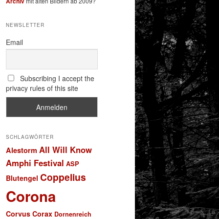
Archiv
mit alten Bildern ab 2009?
NEWSLETTER
Email
Subscribing I accept the
privacy rules of this site
SCHLAGWÖRTER
All Will Know
Alestorm
Amphi Festival
ASP
Coppelius
Blutengel
Corona
Corvus Corax
Dornenreich