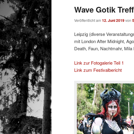
Wave Gotik Treff
Veröffentlicht am
12. Juni 2019
von
Leipzig (diverse Veranstaltung
mit London After Midnight, Ago
Death, Faun, Nachtmahr, Mila M
Link zur Fotogalerie Teil 1
Link zum Festivalbericht