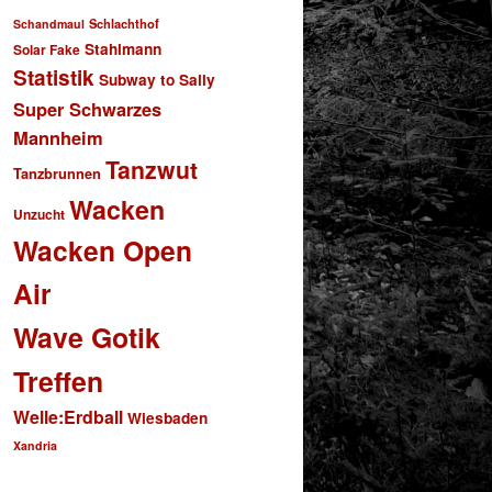
Schlachthof
Schandmaul
Stahlmann
Solar Fake
Statistik
Subway to Sally
Super Schwarzes
Mannheim
Tanzwut
Tanzbrunnen
Wacken
Unzucht
Wacken Open
Air
Wave Gotik
Treffen
Welle:Erdball
Wiesbaden
Xandria