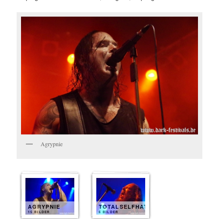
Agrypnie
AGRYPNIE
TOTALSELFHATRED
15 BILDER
6 BILDER