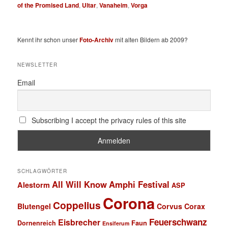
of the Promised Land
,
Ultar
,
Vanaheim
,
Vorga
Kennt ihr schon unser
Foto-Archiv
mit alten Bildern ab 2009?
NEWSLETTER
Email
Subscribing I accept the privacy rules of this site
SCHLAGWÖRTER
All Will Know
Amphi Festival
Alestorm
ASP
Corona
Coppelius
Blutengel
Corvus Corax
Feuerschwanz
Eisbrecher
Faun
Dornenreich
Ensiferum