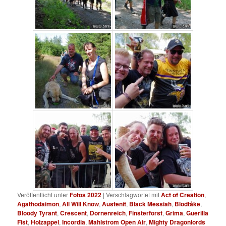
Veröffentlicht unter
Fotos 2022
|
Verschlagwortet mit
Act of Creation
,
Agathodaimon
,
All Will Know
,
Austenit
,
Black Messiah
,
Blodtåke
,
Bloody Tyrant
,
Crescent
,
Dornenreich
,
Finsterforst
,
Grima
,
Guerilla
Fist
,
Holzappel
,
Incordia
,
Mahlstrom Open Air
,
Mighty Dragonlords