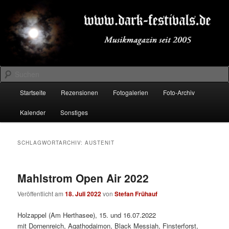
Zum
Zum
Musikmagazin seit 2005
primären
sekundären
Inhalt
Inhalt
springen
springen
DARK-FESTIVALS.DE
Suchen
Hauptmenü
Startseite
Rezensionen
Fotogalerien
Foto-Archiv
Kalender
Sonstiges
SCHLAGWORTARCHIV:
AUSTENIT
Mahlstrom Open Air 2022
Veröffentlicht am
18. Juli 2022
von
Stefan Frühauf
Holzappel (Am Herthasee), 15. und 16.07.2022
mit Dornenreich, Agathodaimon, Black Messiah, Finsterforst,