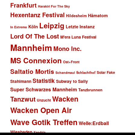
Frankfurt
Harakiri For The Sky
Hexentanz Festival
Hämatom
Hildesheim
Leipzig
Köln
Letzte Instanz
In Extremo
Lord Of The Lost
M'era Luna Festival
Mannheim
Mono Inc.
MS Connexion
Ost+Front
Saltatio Mortis
Solar Fake
Schlachthof
Schandmaul
Statistik
Stahlmann
Subway to Sally
Super Schwarzes Mannheim
Tanzbrunnen
Wacken
Tanzwut
Unzucht
Wacken Open Air
Wave Gotik Treffen
Welle:Erdball
Wiesbaden
Xandria