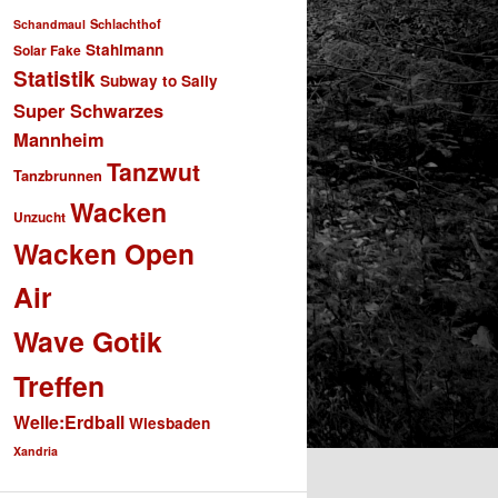
Schlachthof
Schandmaul
Stahlmann
Solar Fake
Statistik
Subway to Sally
Super Schwarzes
Mannheim
Tanzwut
Tanzbrunnen
Wacken
Unzucht
Wacken Open
Air
Wave Gotik
Treffen
Welle:Erdball
Wiesbaden
Xandria