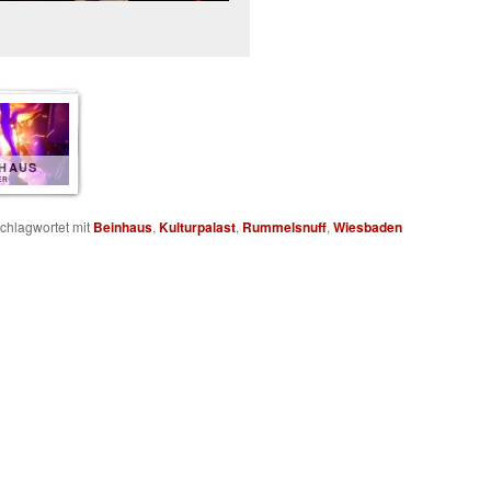
NHAUS
ER
chlagwortet mit
Beinhaus
,
Kulturpalast
,
Rummelsnuff
,
Wiesbaden