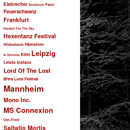
Eisbrecher
Faun
Ensiferum
Feuerschwanz
Frankfurt
Harakiri For The Sky
Hexentanz Festival
Hämatom
Hildesheim
Leipzig
Köln
In Extremo
Letzte Instanz
Lord Of The Lost
M'era Luna Festival
Mannheim
Mono Inc.
MS Connexion
Ost+Front
Saltatio Mortis