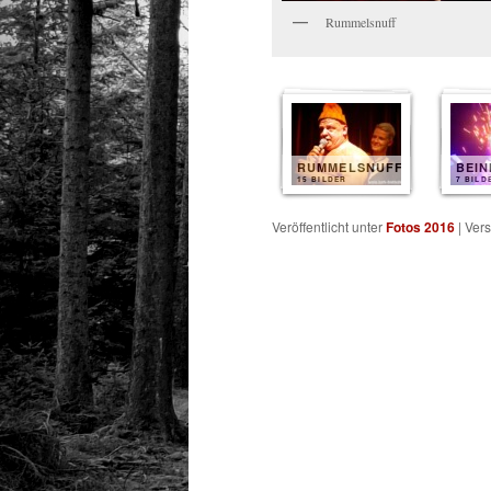
Rummelsnuff
RUMMELSNUFF
BEI
15 BILDER
7 BILD
Veröffentlicht unter
Fotos 2016
|
Vers