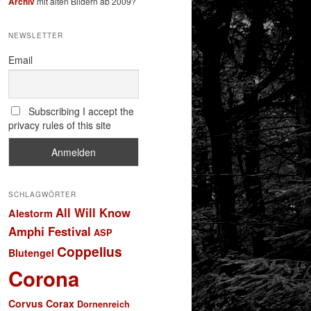
Archiv
mit alten Bildern ab 2009?
NEWSLETTER
Email
Subscribing I accept the
privacy rules of this site
SCHLAGWÖRTER
All Will Know
Alestorm
Amphi Festival
ASP
Coppelius
Blutengel
Corona
Corvus Corax
Dornenreich