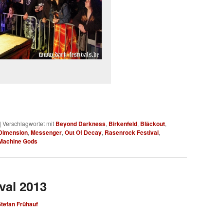
|
Verschlagwortet mit
Beyond Darkness
,
Birkenfeld
,
Bläckout
,
Dimension
,
Messenger
,
Out Of Decay
,
Rasenrock Festival
,
Machine Gods
val 2013
tefan Frühauf