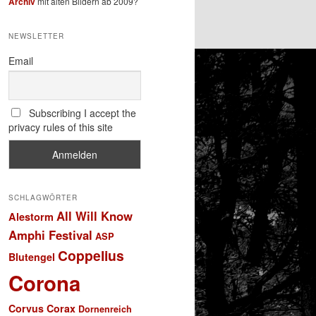
Archiv
mit alten Bildern ab 2009?
NEWSLETTER
Email
Subscribing I accept the
privacy rules of this site
SCHLAGWÖRTER
All Will Know
Alestorm
Amphi Festival
ASP
Coppelius
Blutengel
Corona
Corvus Corax
Dornenreich