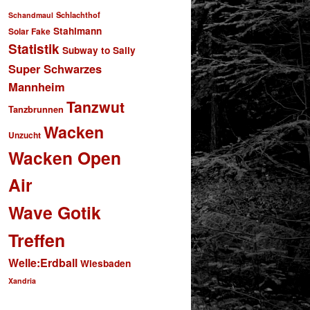
Schlachthof
Schandmaul
Stahlmann
Solar Fake
Statistik
Subway to Sally
Super Schwarzes
Mannheim
Tanzwut
Tanzbrunnen
Wacken
Unzucht
Wacken Open
Air
Wave Gotik
Treffen
Welle:Erdball
Wiesbaden
Xandria