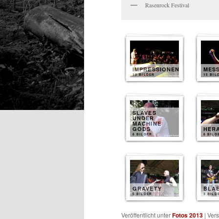
Rasenrock Festival
IMPRESSIONEN
MES
13 BILDER
15 BIL
SLAVES
UNDER
MACHINE
GODS
HER
8 BILDER
8 BILD
GRAVETY
BLA
5 BILDER
3 BILD
Veröffentlicht unter
Fotos 2013
|
Vers