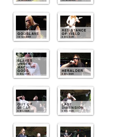
RESISTANCE
GODSLAVE
OF YIELD
10 BILDER
9 BILDER
SLAVES
UNDER
MACHINE
GODS
HERALDER
8 BILDER
8 BILDER
OUT OF
LAST
DECAY
DIMENSION
6 BILDER
5 BILDER