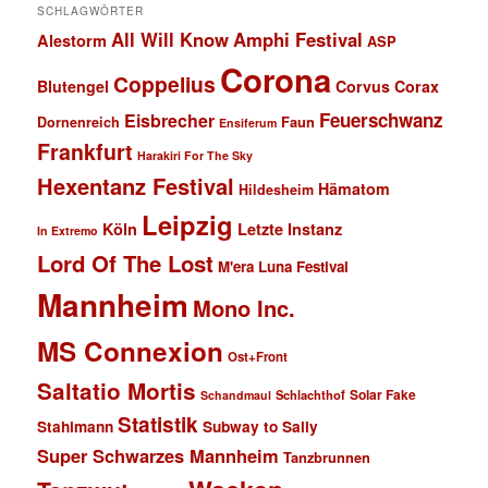
SCHLAGWÖRTER
All Will Know
Amphi Festival
Alestorm
ASP
Corona
Coppelius
Blutengel
Corvus Corax
Feuerschwanz
Eisbrecher
Faun
Dornenreich
Ensiferum
Frankfurt
Harakiri For The Sky
Hexentanz Festival
Hämatom
Hildesheim
Leipzig
Köln
Letzte Instanz
In Extremo
Lord Of The Lost
M'era Luna Festival
Mannheim
Mono Inc.
MS Connexion
Ost+Front
Saltatio Mortis
Solar Fake
Schlachthof
Schandmaul
Statistik
Stahlmann
Subway to Sally
Super Schwarzes Mannheim
Tanzbrunnen