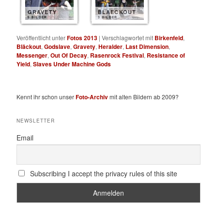
GRAVETY
BLAECKOUT
5 BILDER
3 BILDER
Veröffentlicht unter
Fotos 2013
|
Verschlagwortet mit
Birkenfeld
,
Bläckout
,
Godslave
,
Gravety
,
Heralder
,
Last Dimension
,
Messenger
,
Out Of Decay
,
Rasenrock Festival
,
Resistance of
Yield
,
Slaves Under Machine Gods
Kennt ihr schon unser
Foto-Archiv
mit alten Bildern ab 2009?
NEWSLETTER
Email
Subscribing I accept the privacy rules of this site