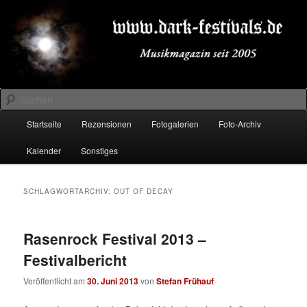
Zum
Zum
Musikmagazin seit 2005
primären
sekundären
Inhalt
Inhalt
springen
springen
DARK-FESTIVALS.DE
Suchen
Hauptmenü
Startseite
Rezensionen
Fotogalerien
Foto-Archiv
Kalender
Sonstiges
SCHLAGWORTARCHIV:
OUT OF DECAY
Rasenrock Festival 2013 –
Festivalbericht
Veröffentlicht am
30. Juni 2013
von
Stefan Frühauf