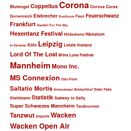
Corona
Coppelius
Blutengel
Corvus Corax
Feuerschwanz
Eisbrecher
Faun
Dornenreich
Ensiferum
Frankfurt
Harakiri For The Sky
Hexentanz Festival
Hämatom
Hildesheim
Leipzig
Köln
Letzte Instanz
In Extremo
Lord Of The Lost
M'era Luna Festival
Mannheim
Mono Inc.
MS Connexion
Ost+Front
Saltatio Mortis
Solar Fake
Schlachthof
Schandmaul
Statistik
Stahlmann
Subway to Sally
Super Schwarzes Mannheim
Tanzbrunnen
Wacken
Tanzwut
Unzucht
Wacken Open Air