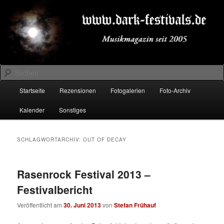
Zum
Zum
Musikmagazin seit 2005
primären
sekundären
Inhalt
Inhalt
springen
springen
DARK-FESTIVALS.DE
Suchen
Hauptmenü
Startseite
Rezensionen
Fotogalerien
Foto-Archiv
Kalender
Sonstiges
SCHLAGWORTARCHIV:
OUT OF DECAY
Rasenrock Festival 2013 –
Festivalbericht
Veröffentlicht am
30. Juni 2013
von
Stefan Frühauf