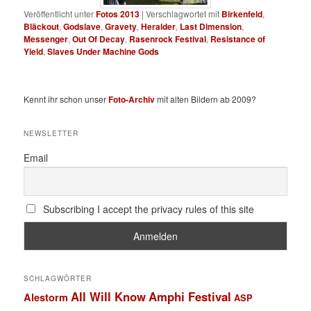
Veröffentlicht unter
Fotos 2013
|
Verschlagwortet mit
Birkenfeld
,
Bläckout
,
Godslave
,
Gravety
,
Heralder
,
Last Dimension
,
Messenger
,
Out Of Decay
,
Rasenrock Festival
,
Resistance of
Yield
,
Slaves Under Machine Gods
Kennt ihr schon unser
Foto-Archiv
mit alten Bildern ab 2009?
NEWSLETTER
Email
Subscribing I accept the privacy rules of this site
SCHLAGWÖRTER
All Will Know
Amphi Festival
Alestorm
ASP