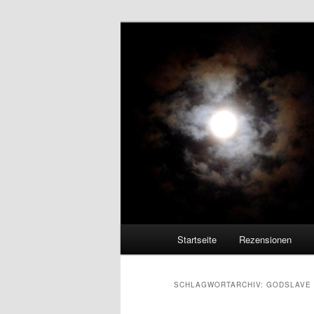
Zum
Zum
Musikmagazin seit 2005
primären
sekundären
Inhalt
Inhalt
DARK-FESTIV
springen
springen
Hauptmenü
Startseite
Rezensionen
SCHLAGWORTARCHIV:
GODSLAVE