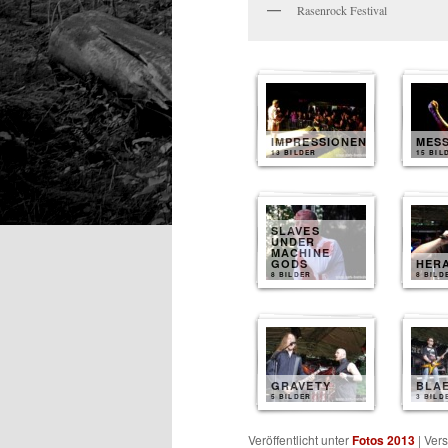
Rasenrock Festival
IMPRESSIONEN
MES
13 BILDER
15 BIL
SLAVES
UNDER
MACHINE
GODS
HER
8 BILDER
8 BILD
GRAVETY
BLA
5 BILDER
3 BILD
Veröffentlicht unter
Fotos 2013
|
Vers