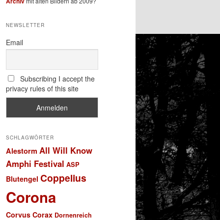
Archiv
mit alten Bildern ab 2009?
NEWSLETTER
Email
Subscribing I accept the
privacy rules of this site
SCHLAGWÖRTER
All Will Know
Alestorm
Amphi Festival
ASP
Coppelius
Blutengel
Corona
Corvus Corax
Dornenreich