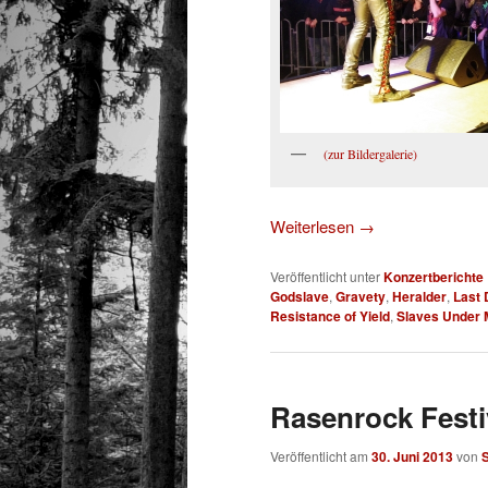
(zur Bildergalerie)
Weiterlesen
→
Veröffentlicht unter
Konzertberichte
Godslave
,
Gravety
,
Heralder
,
Last 
Resistance of Yield
,
Slaves Under 
Rasenrock Festi
Veröffentlicht am
30. Juni 2013
von
S