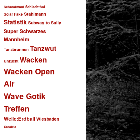
Schlachthof
Schandmaul
Stahlmann
Solar Fake
Statistik
Subway to Sally
Super Schwarzes
Mannheim
Tanzwut
Tanzbrunnen
Wacken
Unzucht
Wacken Open
Air
Wave Gotik
Treffen
Welle:Erdball
Wiesbaden
Xandria