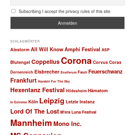
Subscribing I accept the privacy rules of this site
SCHLAGWÖRTER
All Will Know
Amphi Festival
Alestorm
ASP
Corona
Coppelius
Blutengel
Corvus Corax
Feuerschwanz
Eisbrecher
Faun
Dornenreich
Ensiferum
Frankfurt
Harakiri For The Sky
Hexentanz Festival
Hämatom
Hildesheim
Leipzig
Köln
Letzte Instanz
In Extremo
Lord Of The Lost
M'era Luna Festival
Mannheim
Mono Inc.