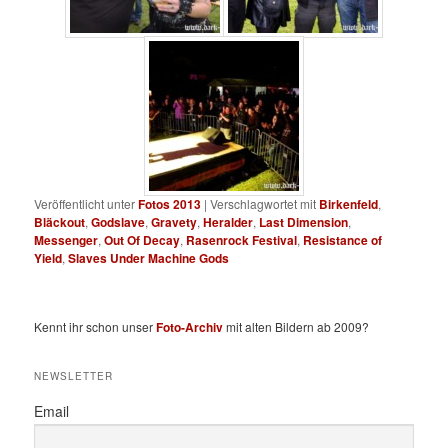
Veröffentlicht unter
Fotos 2013
|
Verschlagwortet mit
Birkenfeld
,
Bläckout
,
Godslave
,
Gravety
,
Heralder
,
Last Dimension
,
Messenger
,
Out Of Decay
,
Rasenrock Festival
,
Resistance of
Yield
,
Slaves Under Machine Gods
Kennt ihr schon unser
Foto-Archiv
mit alten Bildern ab 2009?
NEWSLETTER
Email