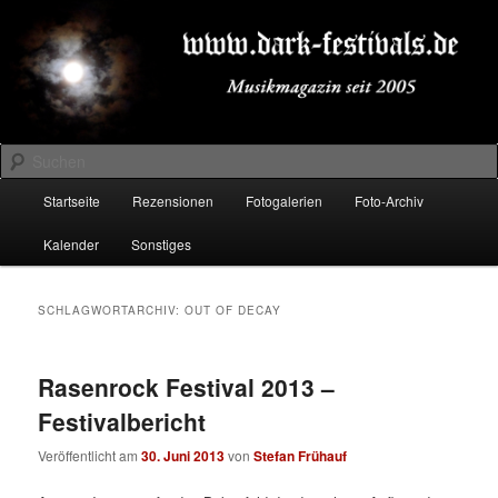
Zum
Zum
Musikmagazin seit 2005
primären
sekundären
Inhalt
Inhalt
springen
springen
DARK-FESTIVALS.DE
Suchen
Hauptmenü
Startseite
Rezensionen
Fotogalerien
Foto-Archiv
Kalender
Sonstiges
SCHLAGWORTARCHIV:
OUT OF DECAY
Rasenrock Festival 2013 –
Festivalbericht
Veröffentlicht am
30. Juni 2013
von
Stefan Frühauf