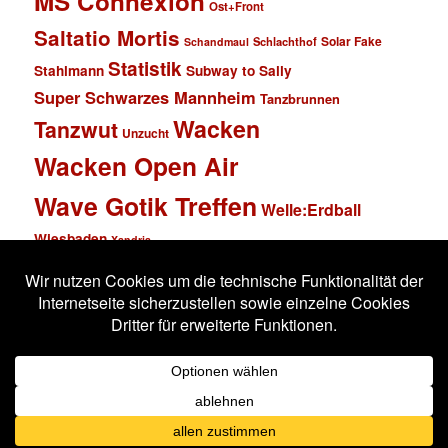
MS Connexion
Ost+Front
Saltatio Mortis
Solar Fake
Schlachthof
Schandmaul
Statistik
Stahlmann
Subway to Sally
Super Schwarzes Mannheim
Tanzbrunnen
Wacken
Tanzwut
Unzucht
Wacken Open Air
Wave Gotik Treffen
Welle:Erdball
Wiesbaden
Xandria
Impressum
Datenschutzerklärung
Stolz präsentiert von WordPress