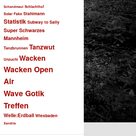
Schlachthof
Schandmaul
Stahlmann
Solar Fake
Statistik
Subway to Sally
Super Schwarzes
Mannheim
Tanzwut
Tanzbrunnen
Wacken
Unzucht
Wacken Open
Air
Wave Gotik
Treffen
Welle:Erdball
Wiesbaden
Xandria