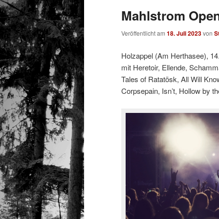
Mahlstrom Open
Veröffentlicht am
18. Juli 2023
von
S
Holzappel (Am Herthasee), 14
mit Heretoir, Ellende, Schamm
Tales of Ratatösk, All Will Kn
Corpsepain, Isn’t, Hollow by th