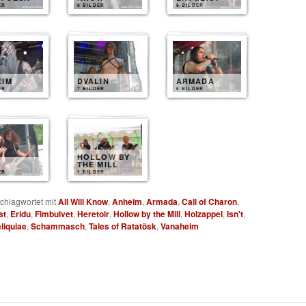
ER
8 BILDER
8 BILDER
EIM
DVALIN
ARMADA
ER
7 BILDER
6 BILDER
HOLLOW BY
THE MILL
ER
5 BILDER
chlagwortet mit
All Will Know
,
Anheim
,
Armada
,
Call of Charon
,
st
,
Eridu
,
Fimbulvet
,
Heretoir
,
Hollow by the Mill
,
Holzappel
,
Isn't
,
liquiae
,
Schammasch
,
Tales of Ratatösk
,
Vanaheim