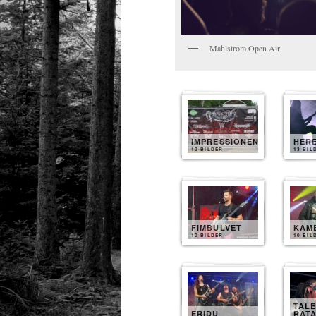
Mahlstrom Open Air
IMPRESSIONEN
HER
10 BILDER
13 BIL
FIMBULVET
KAM
10 BILDER
10 BIL
TALE
ERIDU
RAT