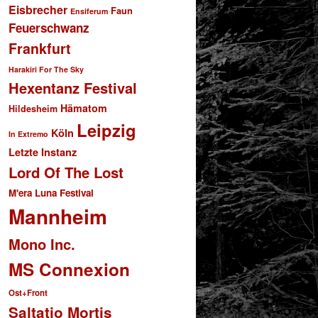
Eisbrecher
Faun
Ensiferum
Feuerschwanz
Frankfurt
Harakiri For The Sky
Hexentanz Festival
Hämatom
Hildesheim
Leipzig
Köln
In Extremo
Letzte Instanz
Lord Of The Lost
M'era Luna Festival
Mannheim
Mono Inc.
MS Connexion
Ost+Front
Saltatio Mortis