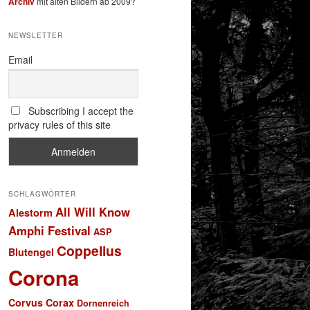
Archiv
mit alten Bildern ab 2009?
NEWSLETTER
Email
Subscribing I accept the
privacy rules of this site
SCHLAGWÖRTER
All Will Know
Alestorm
Amphi Festival
ASP
Coppelius
Blutengel
Corona
Corvus Corax
Dornenreich