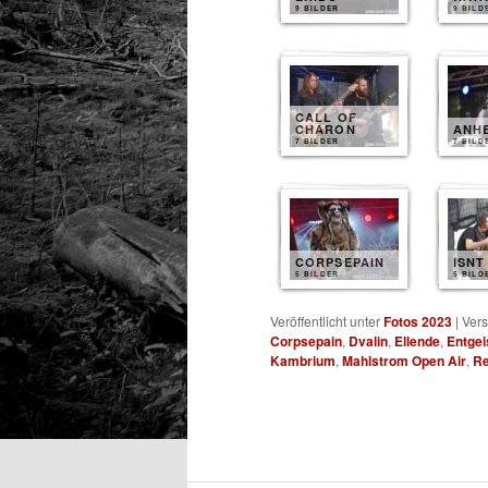
9 BILDER
9 BILD
CALL OF
CHARON
ANH
7 BILDER
7 BILD
CORPSEPAIN
ISNT
5 BILDER
5 BILD
Veröffentlicht unter
Fotos 2023
|
Vers
Corpsepain
,
Dvalin
,
Ellende
,
Entgei
Kambrium
,
Mahlstrom Open Air
,
Re