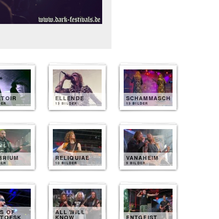
ETOIR
ELLENDE
SCHAMMASCH
DER
13 BILDER
13 BILDER
BRIUM
RELIQUIAE
VANAHEIM
DER
10 BILDER
9 BILDER
S OF
ALL WILL
ATOESK
KNOW
ENTGEIST