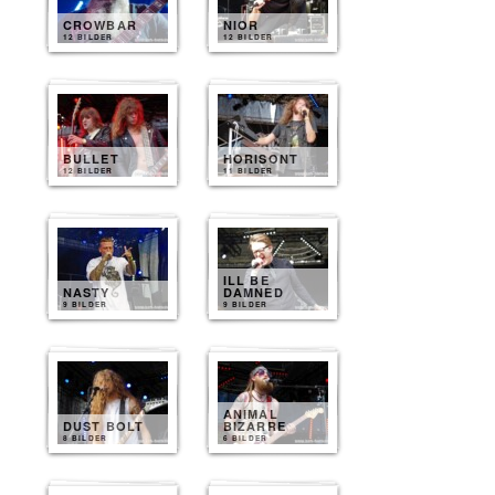
CROWBAR
NIOR
12 BILDER
12 BILDER
BULLET
HORISONT
12 BILDER
11 BILDER
ILL BE
NASTY
DAMNED
9 BILDER
9 BILDER
ANIMAL
DUST BOLT
BIZARRE
8 BILDER
6 BILDER