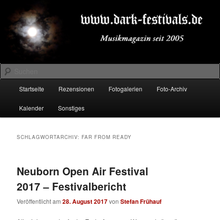
Zum
Zum
Musikmagazin seit 2005
primären
sekundären
Inhalt
Inhalt
springen
springen
DARK-FESTIVALS.DE
Suchen
Hauptmenü
Startseite
Rezensionen
Fotogalerien
Foto-Archiv
Kalender
Sonstiges
SCHLAGWORTARCHIV:
FAR FROM READY
Neuborn Open Air Festival
2017 – Festivalbericht
Veröffentlicht am
28. August 2017
von
Stefan Frühauf