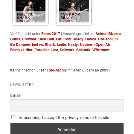
IGEL VS.
FAR FROM
SHARK
READY
6 BILDER
5 BILDER
Veröffentlicht unter
Fotos 2017
|
Verschlagwortet mit
Animal Bizarre
,
Bullet
,
Crowbar
,
Dust Bolt
,
Far From Ready
,
Havok
,
Horisont
,
I'll
Be Damned
,
Igel vs. Shark
,
Ignite
,
Nasty
,
Neuborn Open Air
Festival
,
Nior
,
Paradise Lost
,
Soilwork
,
Solstafir
,
Wörrstadt
Kennt ihr schon unser
Foto-Archiv
mit alten Bildern ab 2009?
NEWSLETTER
Email
Subscribing I accept the privacy rules of this site