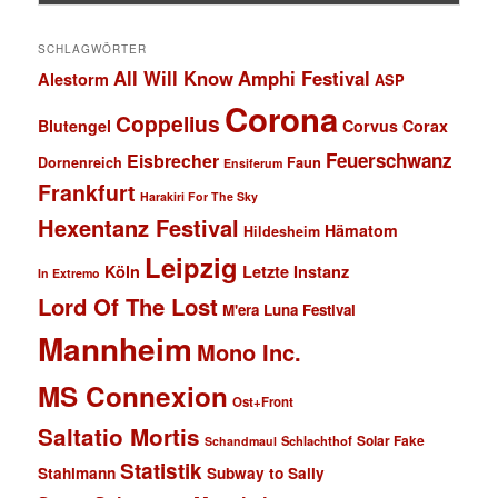
SCHLAGWÖRTER
All Will Know
Amphi Festival
Alestorm
ASP
Corona
Coppelius
Blutengel
Corvus Corax
Feuerschwanz
Eisbrecher
Faun
Dornenreich
Ensiferum
Frankfurt
Harakiri For The Sky
Hexentanz Festival
Hämatom
Hildesheim
Leipzig
Köln
Letzte Instanz
In Extremo
Lord Of The Lost
M'era Luna Festival
Mannheim
Mono Inc.
MS Connexion
Ost+Front
Saltatio Mortis
Solar Fake
Schlachthof
Schandmaul
Statistik
Stahlmann
Subway to Sally