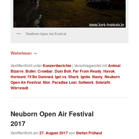
Neuborn Open Air Festival
Weiterlesen
→
Veröffentlicht unter
Konzertberichte
|
Verschlagwortet mit
Animal
Bizarre
,
Bullet
,
Crowbar
,
Dust Bolt
,
Far From Ready
,
Havok
,
Horisont
,
I'll Be Damned
,
Igel vs. Shark
,
Ignite
,
Nasty
,
Neuborn
Open Air Festival
,
Nior
,
Paradise Lost
,
Soilwork
,
Solstafir
,
Wörrstadt
Neuborn Open Air Festival
2017
Veröffentlicht am
27. August 2017
von
Stefan Frühauf