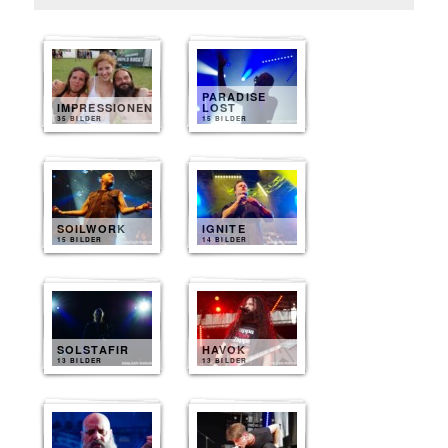
PARADISE
IMPRESSIONEN
LOST
35 BILDER
15 BILDER
SOILWORK
IGNITE
15 BILDER
14 BILDER
SOLSTAFIR
HAVOK
13 BILDER
13 BILDER