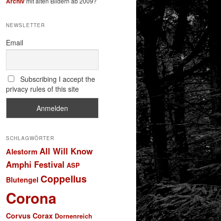
Archiv
mit alten Bildern ab 2009?
NEWSLETTER
Email
Subscribing I accept the
privacy rules of this site
SCHLAGWÖRTER
All Will Know
Alestorm
Amphi Festival
ASP
Coppelius
Blutengel
Corona
Corvus Corax
Dornenreich