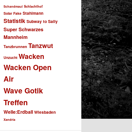
Schlachthof
Schandmaul
Stahlmann
Solar Fake
Statistik
Subway to Sally
Super Schwarzes
Mannheim
Tanzwut
Tanzbrunnen
Wacken
Unzucht
Wacken Open
Air
Wave Gotik
Treffen
Welle:Erdball
Wiesbaden
Xandria