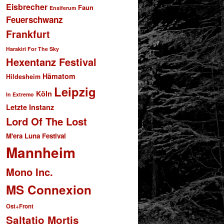
Eisbrecher
Faun
Ensiferum
Feuerschwanz
Frankfurt
Harakiri For The Sky
Hexentanz Festival
Hämatom
Hildesheim
Leipzig
Köln
In Extremo
Letzte Instanz
Lord Of The Lost
M'era Luna Festival
Mannheim
Mono Inc.
MS Connexion
Ost+Front
Saltatio Mortis