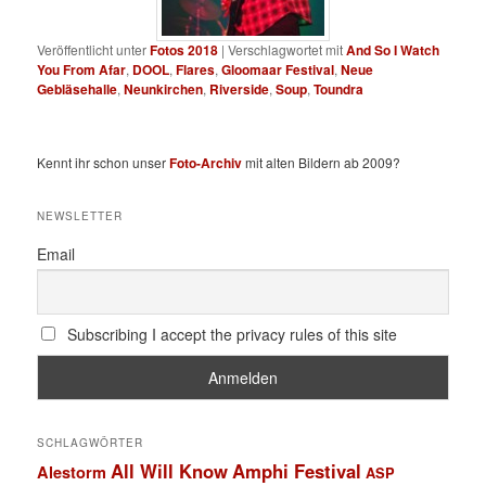
Veröffentlicht unter
Fotos 2018
|
Verschlagwortet mit
And So I Watch
You From Afar
,
DOOL
,
Flares
,
Gloomaar Festival
,
Neue
Gebläsehalle
,
Neunkirchen
,
Riverside
,
Soup
,
Toundra
Kennt ihr schon unser
Foto-Archiv
mit alten Bildern ab 2009?
NEWSLETTER
Email
Subscribing I accept the privacy rules of this site
SCHLAGWÖRTER
All Will Know
Amphi Festival
Alestorm
ASP