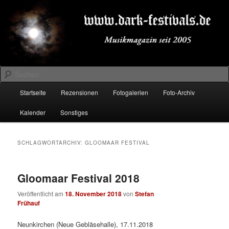
Zum
Zum
Musikmagazin seit 2005
primären
sekundären
Inhalt
Inhalt
springen
springen
DARK-FESTIVALS.DE
Suchen
Hauptmenü
Startseite
Rezensionen
Fotogalerien
Foto-Archiv
Kalender
Sonstiges
SCHLAGWORTARCHIV:
GLOOMAAR FESTIVAL
Gloomaar Festival 2018
Veröffentlicht am
18. November 2018
von
Stefan
Frühauf
Neunkirchen (Neue Gebläsehalle), 17.11.2018