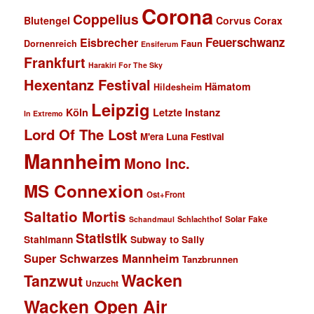
Corona
Coppelius
Blutengel
Corvus Corax
Feuerschwanz
Eisbrecher
Faun
Dornenreich
Ensiferum
Frankfurt
Harakiri For The Sky
Hexentanz Festival
Hämatom
Hildesheim
Leipzig
Köln
Letzte Instanz
In Extremo
Lord Of The Lost
M'era Luna Festival
Mannheim
Mono Inc.
MS Connexion
Ost+Front
Saltatio Mortis
Solar Fake
Schlachthof
Schandmaul
Statistik
Stahlmann
Subway to Sally
Super Schwarzes Mannheim
Tanzbrunnen
Wacken
Tanzwut
Unzucht
Wacken Open Air