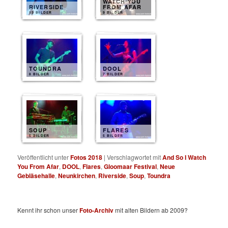
WATCH YOU
RIVERSIDE
FROM AFAR
13 BILDER
9 BILDER
TOUNDRA
DOOL
8 BILDER
7 BILDER
SOUP
FLARES
5 BILDER
5 BILDER
Veröffentlicht unter
Fotos 2018
|
Verschlagwortet mit
And So I Watch
You From Afar
,
DOOL
,
Flares
,
Gloomaar Festival
,
Neue
Gebläsehalle
,
Neunkirchen
,
Riverside
,
Soup
,
Toundra
Kennt ihr schon unser
Foto-Archiv
mit alten Bildern ab 2009?