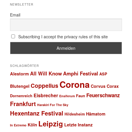
NEWSLETTER
Email
Subscribing I accept the privacy rules of this site
SCHLAGWÖRTER
All Will Know
Amphi Festival
Alestorm
ASP
Corona
Coppelius
Blutengel
Corvus Corax
Feuerschwanz
Eisbrecher
Faun
Dornenreich
Ensiferum
Frankfurt
Harakiri For The Sky
Hexentanz Festival
Hämatom
Hildesheim
Leipzig
Köln
Letzte Instanz
In Extremo