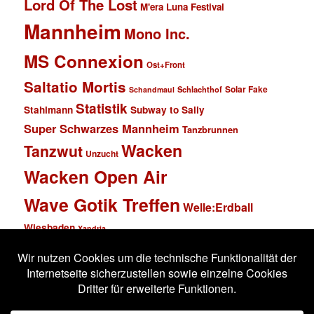
Lord Of The Lost
M'era Luna Festival
Mannheim
Mono Inc.
MS Connexion
Ost+Front
Saltatio Mortis
Solar Fake
Schlachthof
Schandmaul
Statistik
Stahlmann
Subway to Sally
Super Schwarzes Mannheim
Tanzbrunnen
Wacken
Tanzwut
Unzucht
Wacken Open Air
Wave Gotik Treffen
Welle:Erdball
Wiesbaden
Xandria
Impressum