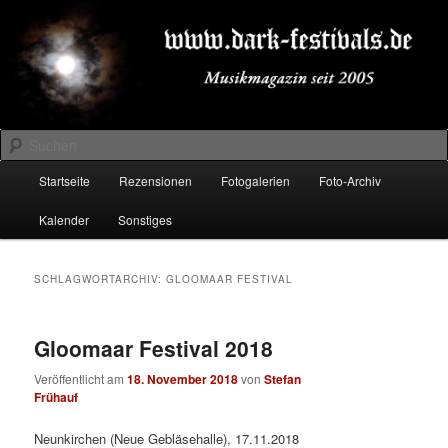
Zum
Zum
Musikmagazin seit 2005
primären
sekundären
Inhalt
Inhalt
springen
springen
DARK-FESTIVALS.DE
Suchen
Hauptmenü
Startseite
Rezensionen
Fotogalerien
Foto-Archiv
Kalender
Sonstiges
SCHLAGWORTARCHIV:
GLOOMAAR FESTIVAL
Gloomaar Festival 2018
Veröffentlicht am
18. November 2018
von
Stefan
Frühauf
Neunkirchen (Neue Gebläsehalle), 17.11.2018