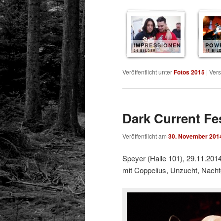
IMPRESSIONEN
POW
24 BILDER
15 BIL
Veröffentlicht unter
Fotos 2015
|
Vers
Dark Current Fe
Veröffentlicht am
30. November 201
Speyer (Halle 101), 29.11.201
mit Coppelius, Unzucht, Nach