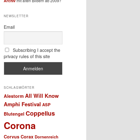
Archiv
mit alten Bildern ab 2009?
NEWSLETTER
Email
Subscribing I accept the
privacy rules of this site
SCHLAGWÖRTER
All Will Know
Alestorm
Amphi Festival
ASP
Coppelius
Blutengel
Corona
Corvus Corax
Dornenreich