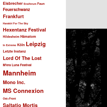
Eisbrecher
Faun
Ensiferum
Feuerschwanz
Frankfurt
Harakiri For The Sky
Hexentanz Festival
Hämatom
Hildesheim
Leipzig
Köln
In Extremo
Letzte Instanz
Lord Of The Lost
M'era Luna Festival
Mannheim
Mono Inc.
MS Connexion
Ost+Front
Saltatio Mortis