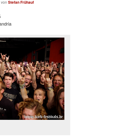
von
Stefan Frühauf
5
ndria