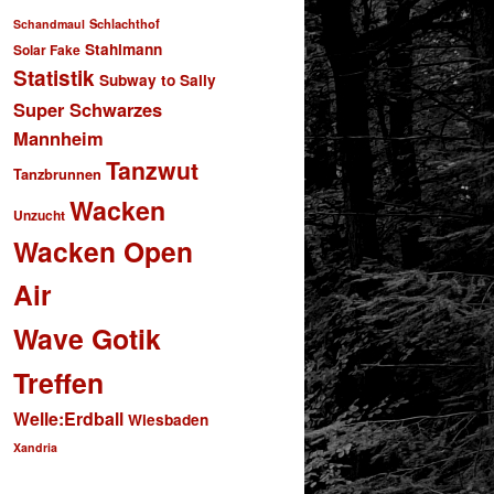
Schlachthof
Schandmaul
Stahlmann
Solar Fake
Statistik
Subway to Sally
Super Schwarzes
Mannheim
Tanzwut
Tanzbrunnen
Wacken
Unzucht
Wacken Open
Air
Wave Gotik
Treffen
Welle:Erdball
Wiesbaden
Xandria