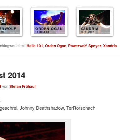
ERWOLF
ORDEN OGAN
XANDRIA
DER
13 BILDER
13 BILDER
chlagwortet mit
Halle 101
,
Orden Ogan
,
Powerwolf
,
Speyer
,
Xandria
st 2014
4
von
Stefan Frühauf
4
tgeschrei, Johnny Deathshadow, TerRorschach