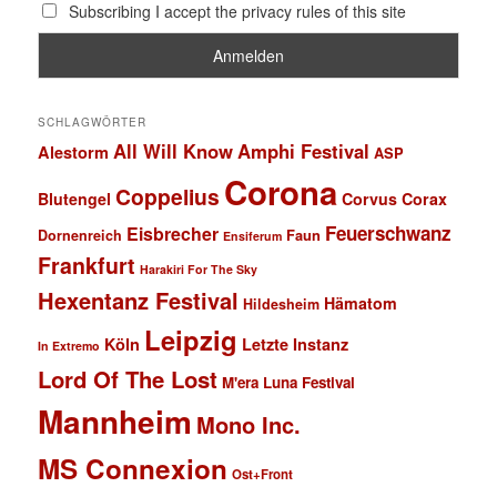
Subscribing I accept the privacy rules of this site
SCHLAGWÖRTER
All Will Know
Amphi Festival
Alestorm
ASP
Corona
Coppelius
Blutengel
Corvus Corax
Feuerschwanz
Eisbrecher
Faun
Dornenreich
Ensiferum
Frankfurt
Harakiri For The Sky
Hexentanz Festival
Hämatom
Hildesheim
Leipzig
Köln
Letzte Instanz
In Extremo
Lord Of The Lost
M'era Luna Festival
Mannheim
Mono Inc.
MS Connexion
Ost+Front