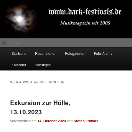
Zum
Zum
Musikmagazin seit 2005
primären
sekundären
Inhalt
Inhalt
springen
springen
DARK-FESTIVALS.DE
Suchen
Hauptmenü
Startseite
Rezensionen
Fotogalerien
Foto-Archiv
Kalender
Sonstiges
SCHLAGWORTARCHIV:
IGNITION
Exkursion zur Hölle,
13.10.2023
Veröffentlicht am
14. Oktober 2023
von
Stefan Frühauf