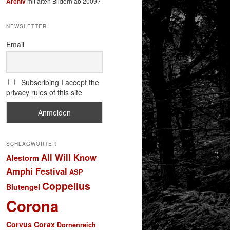
Archiv
mit alten Bildern ab 2009?
NEWSLETTER
Email
Subscribing I accept the
privacy rules of this site
SCHLAGWÖRTER
All Will Know
Alestorm
Amphi Festival
ASP
Coppelius
Blutengel
Corona
Corvus Corax
Dornenreich