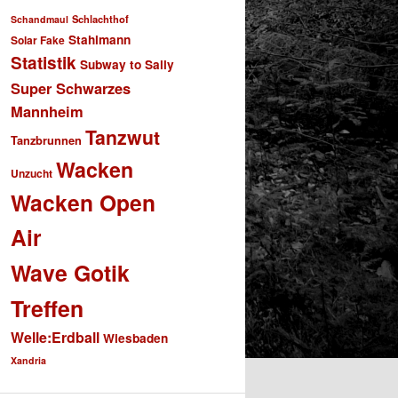
Schlachthof
Schandmaul
Stahlmann
Solar Fake
Statistik
Subway to Sally
Super Schwarzes
Mannheim
Tanzwut
Tanzbrunnen
Wacken
Unzucht
Wacken Open
Air
Wave Gotik
Treffen
Welle:Erdball
Wiesbaden
Xandria