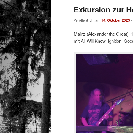
Exkursion zur Hö
Veröffentlicht am
14. Oktober 2023
Mainz (Alexander the Great), 
mit All Will Know, Ignition, G