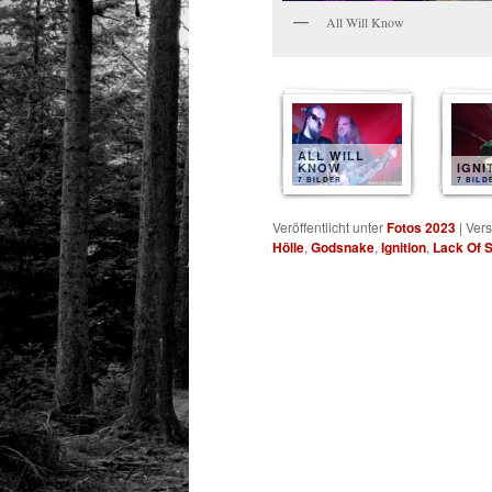
All Will Know
ALL WILL
KNOW
IGNI
7 BILDER
7 BILD
Veröffentlicht unter
Fotos 2023
|
Vers
Hölle
,
Godsnake
,
Ignition
,
Lack Of 