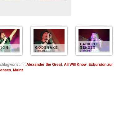
LACK OF
TION
GODSNAKE
SENSES
ER
7 BILDER
7 BILDER
chlagwortet mit
Alexander the Great
,
All Will Know
,
Exkursion zur
Senses
,
Mainz