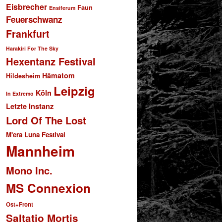
Eisbrecher
Faun
Ensiferum
Feuerschwanz
Frankfurt
Harakiri For The Sky
Hexentanz Festival
Hämatom
Hildesheim
Leipzig
Köln
In Extremo
Letzte Instanz
Lord Of The Lost
M'era Luna Festival
Mannheim
Mono Inc.
MS Connexion
Ost+Front
Saltatio Mortis