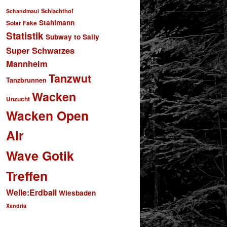
Schlachthof
Schandmaul
Stahlmann
Solar Fake
Statistik
Subway to Sally
Super Schwarzes
Mannheim
Tanzwut
Tanzbrunnen
Wacken
Unzucht
Wacken Open
Air
Wave Gotik
Treffen
Welle:Erdball
Wiesbaden
Xandria