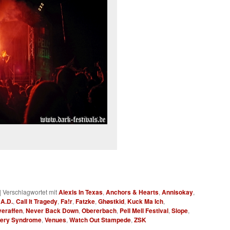
|
Verschlagwortet mit
Alexis In Texas
,
Anchors & Hearts
,
Annisokay
,
A.D.
,
Call It Tragedy
,
Fa!r
,
Fatzke
,
Ghøstkid
,
Kuck Ma Ich
,
veraffen
,
Never Back Down
,
Obererbach
,
Pell Mell Festival
,
Slope
,
very Syndrome
,
Venues
,
Watch Out Stampede
,
ZSK