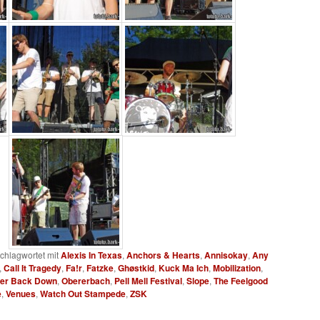
chlagwortet mit
Alexis In Texas
,
Anchors & Hearts
,
Annisokay
,
Any
,
Call It Tragedy
,
Fa!r
,
Fatzke
,
Ghøstkid
,
Kuck Ma Ich
,
Mobilization
,
er Back Down
,
Obererbach
,
Pell Mell Festival
,
Slope
,
The Feelgood
e
,
Venues
,
Watch Out Stampede
,
ZSK