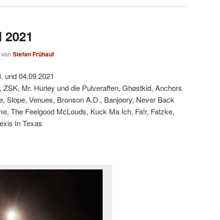
l 2021
von
Stefan Frühauf
. und 04.09.2021
 ZSK, Mr. Hurley und die Pulveraffen, Ghøstkid, Anchors
, Slope, Venues, Bronson A.D., Banjoory, Never Back
, The Feelgood McLouds, Kuck Ma Ich, Fa!r, Fatzke,
lexis In Texas