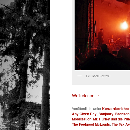
Pell Mell Festival
Weiterlesen
→
Veröffentlicht unter
Konzertberichte
Any Given Day
,
Banjoory
,
Bronson 
Mobilization
,
Mr. Hurley und die Pul
The Feelgood McLouds
,
The Tex A