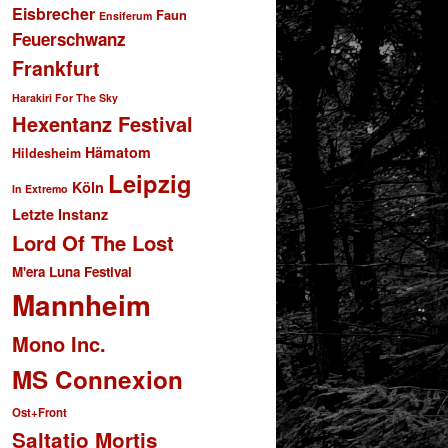
Eisbrecher
Faun
Ensiferum
Feuerschwanz
Frankfurt
Harakiri For The Sky
Hexentanz Festival
Hämatom
Hildesheim
Leipzig
Köln
In Extremo
Letzte Instanz
Lord Of The Lost
M'era Luna Festival
Mannheim
Mono Inc.
MS Connexion
Ost+Front
Saltatio Mortis