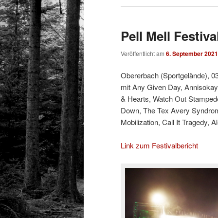
Pell Mell Festiva
Veröffentlicht am
6. September 2021
Obererbach (Sportgelände), 03
mit Any Given Day, Annisokay,
& Hearts, Watch Out Stampede
Down, The Tex Avery Syndrome
Mobilization, Call It Tragedy, A
Link zum Festivalbericht