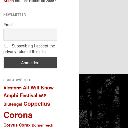
Archiv
mit alten Bildern ab 2009?
NEWSLETTER
Email
Subscribing I accept the
privacy rules of this site
SCHLAGWÖRTER
All Will Know
Alestorm
Amphi Festival
ASP
Coppelius
Blutengel
Corona
Corvus Corax
Dornenreich