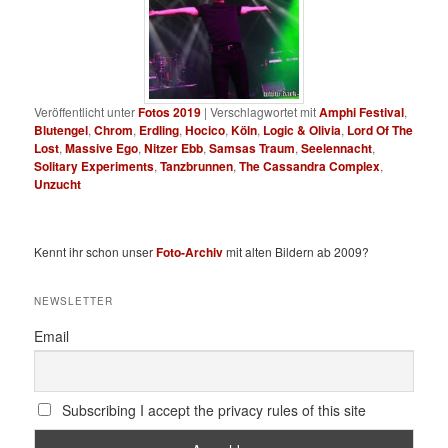
Veröffentlicht unter
Fotos 2019
|
Verschlagwortet mit
Amphi Festival
,
Blutengel
,
Chrom
,
Erdling
,
Hocico
,
Köln
,
Logic & Olivia
,
Lord Of The
Lost
,
Massive Ego
,
Nitzer Ebb
,
Samsas Traum
,
Seelennacht
,
Solitary Experiments
,
Tanzbrunnen
,
The Cassandra Complex
,
Unzucht
Kennt ihr schon unser
Foto-Archiv
mit alten Bildern ab 2009?
NEWSLETTER
Email
Subscribing I accept the privacy rules of this site