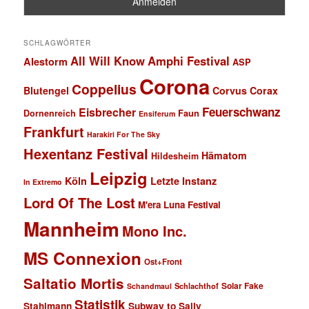
SCHLAGWÖRTER
All Will Know
Amphi Festival
Alestorm
ASP
Corona
Coppelius
Blutengel
Corvus Corax
Feuerschwanz
Eisbrecher
Faun
Dornenreich
Ensiferum
Frankfurt
Harakiri For The Sky
Hexentanz Festival
Hämatom
Hildesheim
Leipzig
Köln
Letzte Instanz
In Extremo
Lord Of The Lost
M'era Luna Festival
Mannheim
Mono Inc.
MS Connexion
Ost+Front
Saltatio Mortis
Solar Fake
Schlachthof
Schandmaul
Statistik
Stahlmann
Subway to Sally