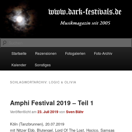
Zum
Zum
Musikmagazin seit 2005
primären
sekundären
Inhalt
Inhalt
springen
springen
DARK-FESTIVALS.DE
Suchen
Hauptmenü
Startseite
Rezensionen
Fotogalerien
Foto-Archiv
Kalender
Sonstiges
SCHLAGWORTARCHIV:
LOGIC & OLIVIA
Amphi Festival 2019 – Teil 1
Veröffentlicht am
23. Juli 2019
von
Sven Bähr
Köln (Tanzbrunnen), 20.07.2019
mit Nitzer Ebb, Blutengel, Lord Of The Lost, Hocico, Samsas