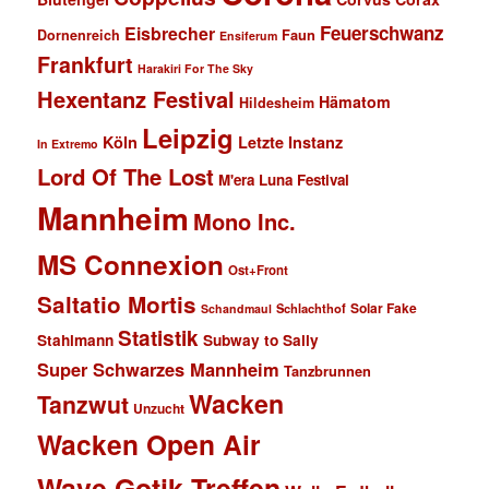
Feuerschwanz
Eisbrecher
Faun
Dornenreich
Ensiferum
Frankfurt
Harakiri For The Sky
Hexentanz Festival
Hämatom
Hildesheim
Leipzig
Köln
Letzte Instanz
In Extremo
Lord Of The Lost
M'era Luna Festival
Mannheim
Mono Inc.
MS Connexion
Ost+Front
Saltatio Mortis
Solar Fake
Schlachthof
Schandmaul
Statistik
Stahlmann
Subway to Sally
Super Schwarzes Mannheim
Tanzbrunnen
Wacken
Tanzwut
Unzucht
Wacken Open Air
Wave Gotik Treffen