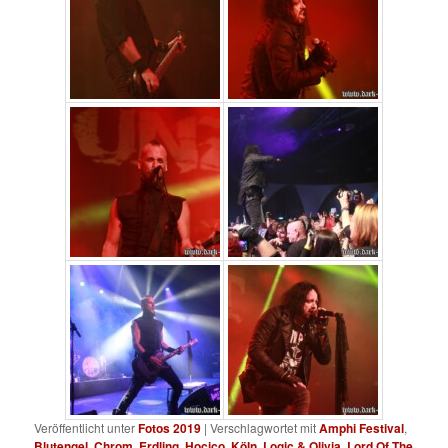
Veröffentlicht unter
Fotos 2019
|
Verschlagwortet mit
Amphi Festival
,
Blutengel
,
Chrom
,
Erdling
,
Hocico
,
Köln
,
Logic & Olivia
,
Lord Of The