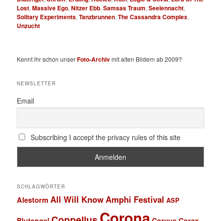
Lost
,
Massive Ego
,
Nitzer Ebb
,
Samsas Traum
,
Seelennacht
,
Solitary Experiments
,
Tanzbrunnen
,
The Cassandra Complex
,
Unzucht
Kennt ihr schon unser
Foto-Archiv
mit alten Bildern ab 2009?
NEWSLETTER
Email
Subscribing I accept the privacy rules of this site
SCHLAGWÖRTER
All Will Know
Amphi Festival
Alestorm
ASP
Corona
Coppelius
Blutengel
Corvus Corax