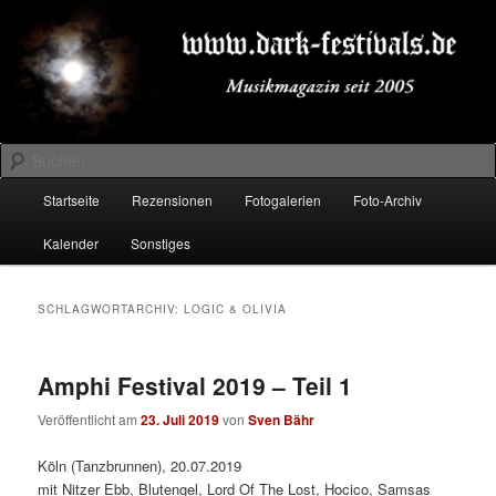
Zum
Zum
Musikmagazin seit 2005
primären
sekundären
Inhalt
Inhalt
springen
springen
DARK-FESTIVALS.DE
Suchen
Hauptmenü
Startseite
Rezensionen
Fotogalerien
Foto-Archiv
Kalender
Sonstiges
SCHLAGWORTARCHIV:
LOGIC & OLIVIA
Amphi Festival 2019 – Teil 1
Veröffentlicht am
23. Juli 2019
von
Sven Bähr
Köln (Tanzbrunnen), 20.07.2019
mit Nitzer Ebb, Blutengel, Lord Of The Lost, Hocico, Samsas