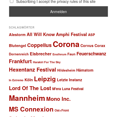
Subscribing I accept the privacy rules of this site
SCHLAGWÖRTER
All Will Know
Amphi Festival
Alestorm
ASP
Corona
Coppelius
Blutengel
Corvus Corax
Feuerschwanz
Eisbrecher
Faun
Dornenreich
Ensiferum
Frankfurt
Harakiri For The Sky
Hexentanz Festival
Hämatom
Hildesheim
Leipzig
Köln
Letzte Instanz
In Extremo
Lord Of The Lost
M'era Luna Festival
Mannheim
Mono Inc.
MS Connexion
Ost+Front