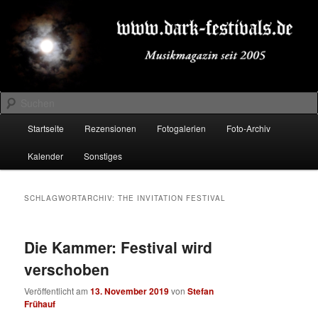
Zum
Zum
Musikmagazin seit 2005
primären
sekundären
Inhalt
Inhalt
springen
springen
DARK-FESTIVALS.DE
Suchen
Hauptmenü
Startseite
Rezensionen
Fotogalerien
Foto-Archiv
Kalender
Sonstiges
SCHLAGWORTARCHIV:
THE INVITATION FESTIVAL
Die Kammer: Festival wird
verschoben
Veröffentlicht am
13. November 2019
von
Stefan
Frühauf