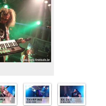
ONA
THYRFING
EX DEO
DER
8 BILDER
8 BILDER