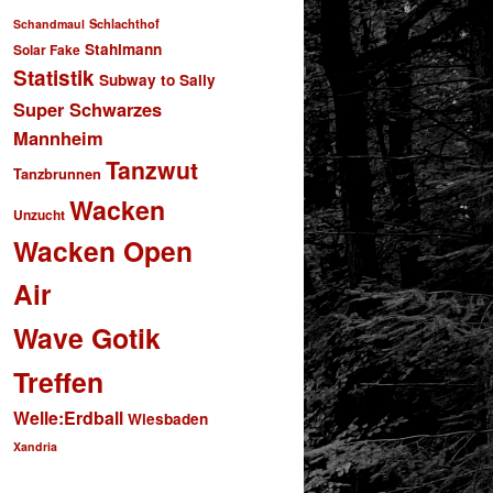
Schlachthof
Schandmaul
Stahlmann
Solar Fake
Statistik
Subway to Sally
Super Schwarzes
Mannheim
Tanzwut
Tanzbrunnen
Wacken
Unzucht
Wacken Open
Air
Wave Gotik
Treffen
Welle:Erdball
Wiesbaden
Xandria