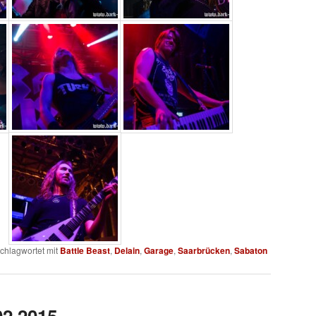
chlagwortet mit
Battle Beast
,
Delain
,
Garage
,
Saarbrücken
,
Sabaton
02.2015