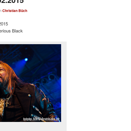
on
Christian Büch
2015
rious Black