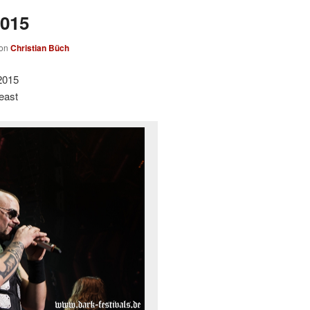
2015
on
Christian Büch
2015
east