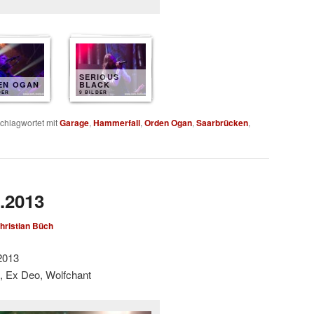
SERIOUS
EN OGAN
BLACK
DER
9 BILDER
chlagwortet mit
Garage
,
Hammerfall
,
Orden Ogan
,
Saarbrücken
,
2.2013
hristian Büch
2013
g, Ex Deo, Wolfchant