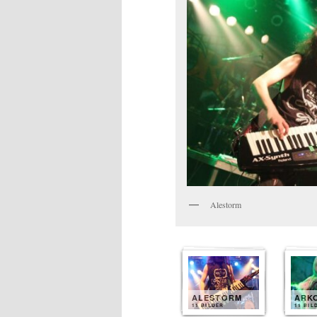
Alestorm
ALESTORM
ARK
11 BILDER
11 BIL