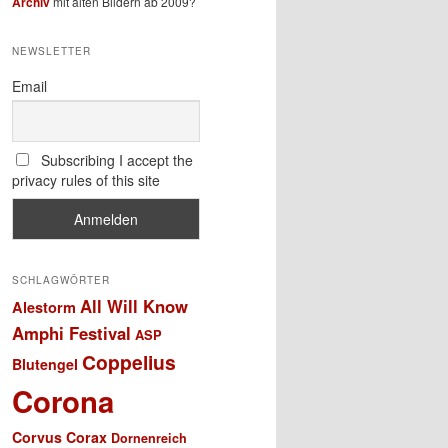
Archiv
mit alten Bildern ab 2009?
NEWSLETTER
Email
Subscribing I accept the
privacy rules of this site
SCHLAGWÖRTER
All Will Know
Alestorm
Amphi Festival
ASP
Coppelius
Blutengel
Corona
Corvus Corax
Dornenreich