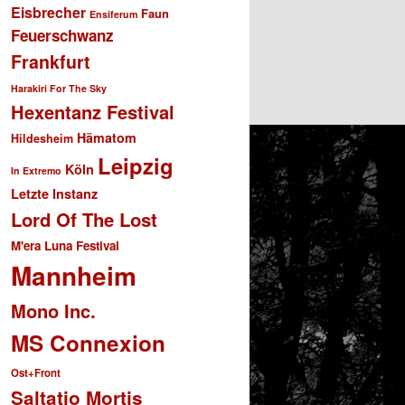
Eisbrecher
Faun
Ensiferum
Feuerschwanz
Frankfurt
Harakiri For The Sky
Hexentanz Festival
Hämatom
Hildesheim
Leipzig
Köln
In Extremo
Letzte Instanz
Lord Of The Lost
M'era Luna Festival
Mannheim
Mono Inc.
MS Connexion
Ost+Front
Saltatio Mortis