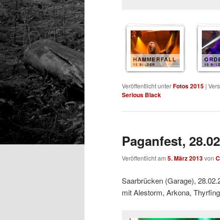
HAMMERFALL
ORD
15 BILDER
10 BIL
Veröffentlicht unter
Fotos 2015
|
Vers
Serious Black
Paganfest, 28.0
Veröffentlicht am
5. März 2013
von
C
Saarbrücken (Garage), 28.02.
mit Alestorm, Arkona, Thyrfin