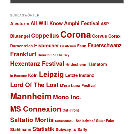
SCHLAGWÖRTER
All Will Know
Amphi Festival
Alestorm
ASP
Corona
Coppelius
Blutengel
Corvus Corax
Feuerschwanz
Eisbrecher
Faun
Dornenreich
Ensiferum
Frankfurt
Harakiri For The Sky
Hexentanz Festival
Hämatom
Hildesheim
Leipzig
Köln
Letzte Instanz
In Extremo
Lord Of The Lost
M'era Luna Festival
Mannheim
Mono Inc.
MS Connexion
Ost+Front
Saltatio Mortis
Solar Fake
Schlachthof
Schandmaul
Statistik
Stahlmann
Subway to Sally