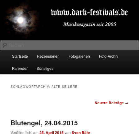
Zum
Zum
Musikmagazin seit 2005
primären
sekundären
Inhalt
Inhalt
springen
springen
DARK-FESTIVALS.DE
Suchen
Hauptmenü
Startseite
Rezensionen
Fotogalerien
Foto-Archiv
Kalender
Sonstiges
SCHLAGWORTARCHIV:
ALTE SEILEREI
Beitragsnavigation
Neuere Beiträge
→
Blutengel, 24.04.2015
Veröffentlicht am
25. April 2015
von
Sven Bähr