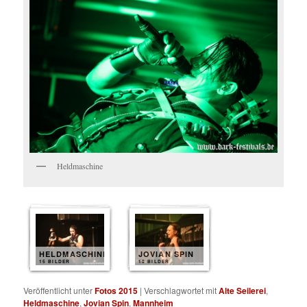
Heldmaschine
HELDMASCHINE
JOVIAN SPIN
15 BILDER
10 BILDER
Veröffentlicht unter
Fotos 2015
|
Verschlagwortet mit
Alte Seilerei
,
Heldmaschine
,
Jovian Spin
,
Mannheim