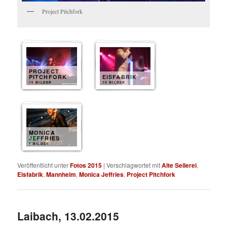
Project Pitchfork
PROJECT
PITCHFORK
EISFABRIK
15 BILDER
10 BILDER
MONICA
JEFFRIES
8 BILDER
Veröffentlicht unter
Fotos 2015
|
Verschlagwortet mit
Alte Seilerei
,
Eisfabrik
,
Mannheim
,
Monica Jeffries
,
Project Pitchfork
Laibach, 13.02.2015