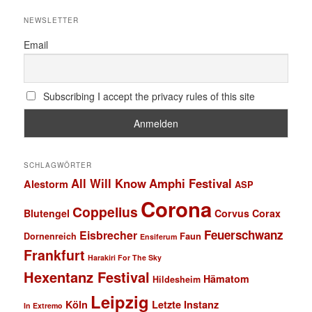
NEWSLETTER
Email
Subscribing I accept the privacy rules of this site
SCHLAGWÖRTER
All Will Know
Amphi Festival
Alestorm
ASP
Corona
Coppelius
Blutengel
Corvus Corax
Feuerschwanz
Eisbrecher
Faun
Dornenreich
Ensiferum
Frankfurt
Harakiri For The Sky
Hexentanz Festival
Hämatom
Hildesheim
Leipzig
Köln
Letzte Instanz
In Extremo