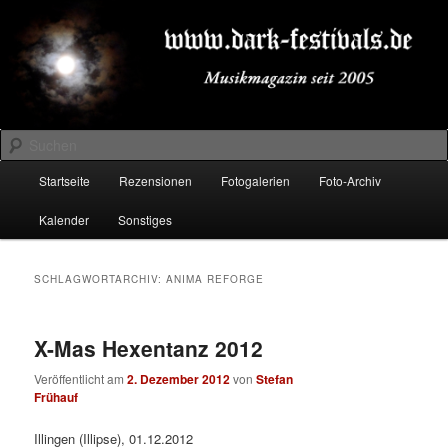
Zum
Zum
Musikmagazin seit 2005
primären
sekundären
Inhalt
Inhalt
springen
springen
DARK-FESTIVALS.DE
Suchen
Hauptmenü
Startseite
Rezensionen
Fotogalerien
Foto-Archiv
Kalender
Sonstiges
SCHLAGWORTARCHIV:
ANIMA REFORGE
X-Mas Hexentanz 2012
Veröffentlicht am
2. Dezember 2012
von
Stefan
Frühauf
Illingen (Illipse), 01.12.2012