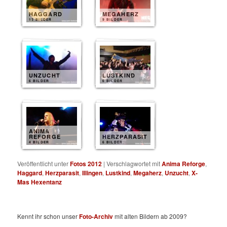
HAGGARD
MEGAHERZ
13 BILDER
9 BILDER
UNZUCHT
LUSTKIND
6 BILDER
6 BILDER
ANIMA
REFORGE
HERZPARASIT
4 BILDER
6 BILDER
Veröffentlicht unter
Fotos 2012
|
Verschlagwortet mit
Anima Reforge
,
Haggard
,
Herzparasit
,
Illingen
,
Lustkind
,
Megaherz
,
Unzucht
,
X-
Mas Hexentanz
Kennt ihr schon unser
Foto-Archiv
mit alten Bildern ab 2009?