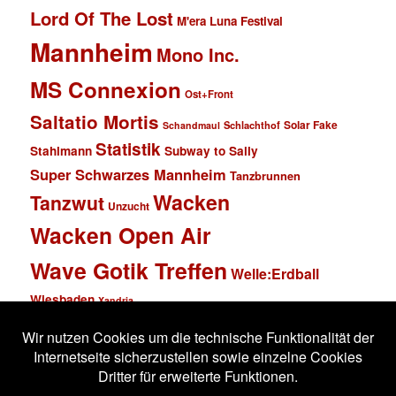
Lord Of The Lost
M'era Luna Festival
Mannheim
Mono Inc.
MS Connexion
Ost+Front
Saltatio Mortis
Solar Fake
Schlachthof
Schandmaul
Statistik
Stahlmann
Subway to Sally
Super Schwarzes Mannheim
Tanzbrunnen
Wacken
Tanzwut
Unzucht
Wacken Open Air
Wave Gotik Treffen
Welle:Erdball
Wiesbaden
Xandria
Impressum