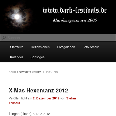
Zum
Zum
Musikmagazin seit 2005
primären
sekundären
Inhalt
Inhalt
springen
springen
DARK-FESTIVALS.DE
Suchen
Hauptmenü
Startseite
Rezensionen
Fotogalerien
Foto-Archiv
Kalender
Sonstiges
SCHLAGWORTARCHIV:
LUSTKIND
X-Mas Hexentanz 2012
Veröffentlicht am
2. Dezember 2012
von
Stefan
Frühauf
Illingen (Illipse), 01.12.2012