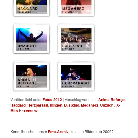
HAGGARD
MEGAHERZ
13 BILDER
9 BILDER
UNZUCHT
LUSTKIND
6 BILDER
6 BILDER
ANIMA
REFORGE
HERZPARASIT
4 BILDER
6 BILDER
Veröffentlicht unter
Fotos 2012
|
Verschlagwortet mit
Anima Reforge
,
Haggard
,
Herzparasit
,
Illingen
,
Lustkind
,
Megaherz
,
Unzucht
,
X-
Mas Hexentanz
Kennt ihr schon unser
Foto-Archiv
mit alten Bildern ab 2009?