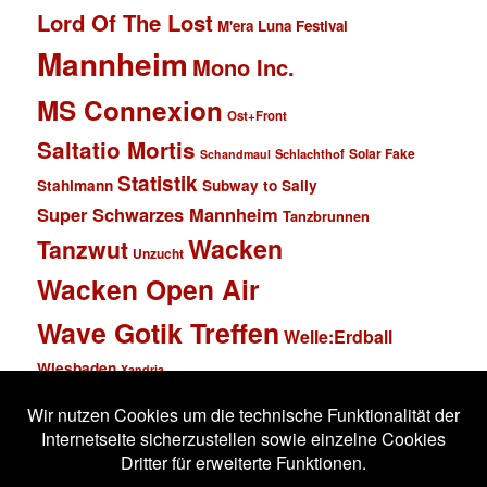
Lord Of The Lost
M'era Luna Festival
Mannheim
Mono Inc.
MS Connexion
Ost+Front
Saltatio Mortis
Solar Fake
Schlachthof
Schandmaul
Statistik
Stahlmann
Subway to Sally
Super Schwarzes Mannheim
Tanzbrunnen
Wacken
Tanzwut
Unzucht
Wacken Open Air
Wave Gotik Treffen
Welle:Erdball
Wiesbaden
Xandria
Impressum