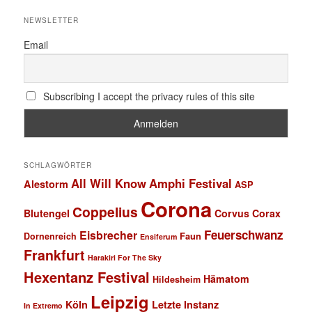
NEWSLETTER
Email
Subscribing I accept the privacy rules of this site
SCHLAGWÖRTER
All Will Know
Amphi Festival
Alestorm
ASP
Corona
Coppelius
Blutengel
Corvus Corax
Feuerschwanz
Eisbrecher
Faun
Dornenreich
Ensiferum
Frankfurt
Harakiri For The Sky
Hexentanz Festival
Hämatom
Hildesheim
Leipzig
Köln
Letzte Instanz
In Extremo