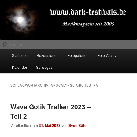
Zum
Zum
Musikmagazin seit 2005
primären
sekundären
Inhalt
Inhalt
springen
springen
DARK-FESTIVALS.DE
Suchen
Hauptmenü
Startseite
Rezensionen
Fotogalerien
Foto-Archiv
Kalender
Sonstiges
SCHLAGWORTARCHIV:
APOCALYPSE ORCHESTRA
Wave Gotik Treffen 2023 –
Teil 2
Veröffentlicht am
31. Mai 2023
von
Sven Bähr