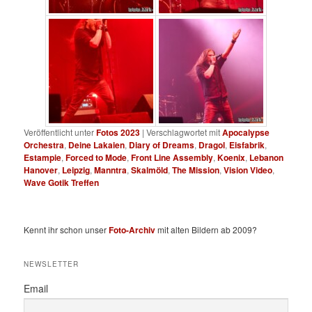
Veröffentlicht unter
Fotos 2023
|
Verschlagwortet mit
Apocalypse
Orchestra
,
Deine Lakaien
,
Diary of Dreams
,
Dragol
,
Eisfabrik
,
Estampie
,
Forced to Mode
,
Front Line Assembly
,
Koenix
,
Lebanon
Hanover
,
Leipzig
,
Manntra
,
Skalmöld
,
The Mission
,
Vision Video
,
Wave Gotik Treffen
Kennt ihr schon unser
Foto-Archiv
mit alten Bildern ab 2009?
NEWSLETTER
Email