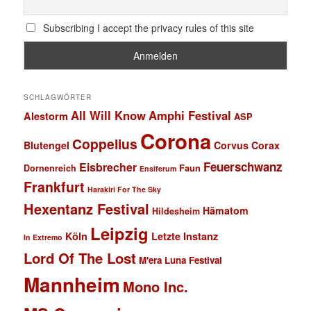
Subscribing I accept the privacy rules of this site
SCHLAGWÖRTER
All Will Know
Amphi Festival
Alestorm
ASP
Corona
Coppelius
Blutengel
Corvus Corax
Feuerschwanz
Eisbrecher
Faun
Dornenreich
Ensiferum
Frankfurt
Harakiri For The Sky
Hexentanz Festival
Hämatom
Hildesheim
Leipzig
Köln
Letzte Instanz
In Extremo
Lord Of The Lost
M'era Luna Festival
Mannheim
Mono Inc.