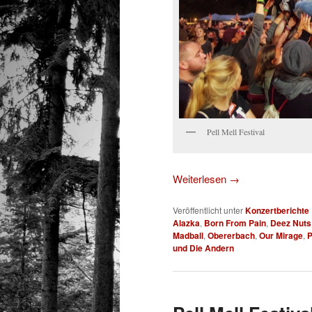
Pell Mell Festival
Weiterlesen
→
Veröffentlicht unter
Konzertberichte
Alazka
,
Born From Pain
,
Deez Nuts
Madball
,
Obererbach
,
Our Mirage
,
P
und Die Andern