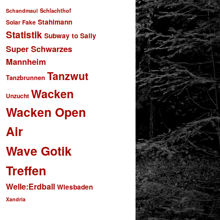
Schlachthof
Schandmaul
Stahlmann
Solar Fake
Statistik
Subway to Sally
Super Schwarzes
Mannheim
Tanzwut
Tanzbrunnen
Wacken
Unzucht
Wacken Open
Air
Wave Gotik
Treffen
Welle:Erdball
Wiesbaden
Xandria