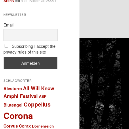
Archiv
mit alten Bildern ab 2009?
NEWSLETTER
Email
Subscribing I accept the
privacy rules of this site
SCHLAGWÖRTER
All Will Know
Alestorm
Amphi Festival
ASP
Coppelius
Blutengel
Corona
Corvus Corax
Dornenreich