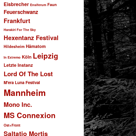
Eisbrecher
Faun
Ensiferum
Feuerschwanz
Frankfurt
Harakiri For The Sky
Hexentanz Festival
Hämatom
Hildesheim
Leipzig
Köln
In Extremo
Letzte Instanz
Lord Of The Lost
M'era Luna Festival
Mannheim
Mono Inc.
MS Connexion
Ost+Front
Saltatio Mortis