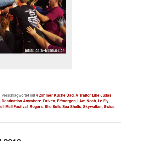
|
Verschlagwortet mit
4 Zimmer Küche Bad
,
A Traitor Like Judas
,
,
Destination Anywhere
,
Driven
,
Elfmorgen
,
I Am Noah
,
Le Fly
,
ell Mell Festival
,
Rogers
,
She Sells Sea Shells
,
Skywalker
,
Swiss