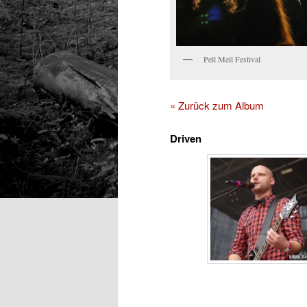
Pell Mell Festival
« Zurück zum Album
Driven